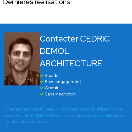
Dernières réalisations
Contacter CEDRIC
DEMOL
ARCHITECTURE
Rapide
Sans engagement
Gratuit
Sans inscription
En renseignant ces données, vous consentez à leur utilisation pour
que TROUVERMONARCHITECTE vous propose des architectes en
fonction de vos besoins.