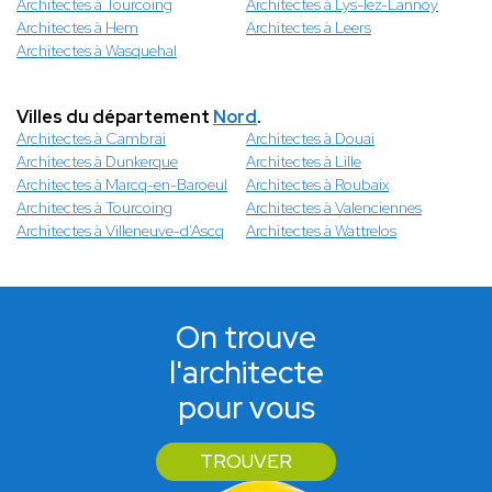
Architectes à Tourcoing
Architectes à Lys-lez-Lannoy
Architectes à Hem
Architectes à Leers
Architectes à Wasquehal
Villes du département
Nord
.
Architectes à Cambrai
Architectes à Douai
Architectes à Dunkerque
Architectes à Lille
Architectes à Marcq-en-Baroeul
Architectes à Roubaix
Architectes à Tourcoing
Architectes à Valenciennes
Architectes à Villeneuve-d’Ascq
Architectes à Wattrelos
On trouve
l'architecte
pour vous
TROUVER