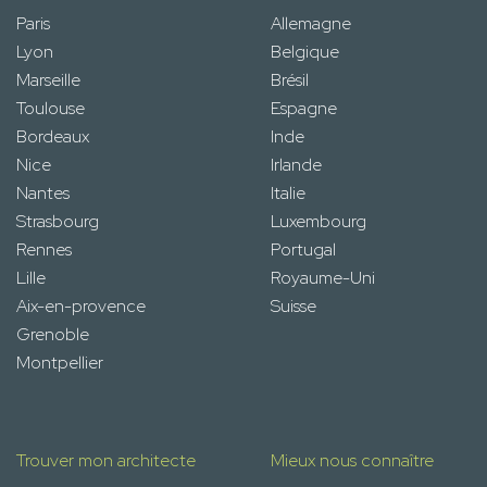
Paris
Allemagne
Lyon
Belgique
Marseille
Brésil
Toulouse
Espagne
Bordeaux
Inde
Nice
Irlande
Nantes
Italie
Strasbourg
Luxembourg
Rennes
Portugal
Lille
Royaume-Uni
Aix-en-provence
Suisse
Grenoble
Montpellier
Trouver mon architecte
Mieux nous connaître