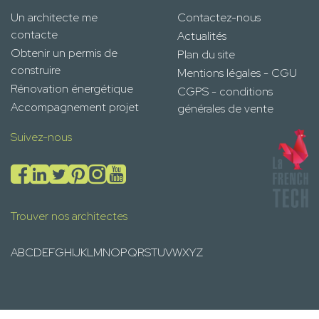
Un architecte me
Contactez-nous
contacte
Actualités
Obtenir un permis de
Plan du site
construire
Mentions légales - CGU
Rénovation énergétique
CGPS - conditions
Accompagnement projet
générales de vente
Suivez-nous
Trouver nos architectes
A
B
C
D
E
F
G
H
I
J
K
L
M
N
O
P
Q
R
S
T
U
V
W
X
Y
Z