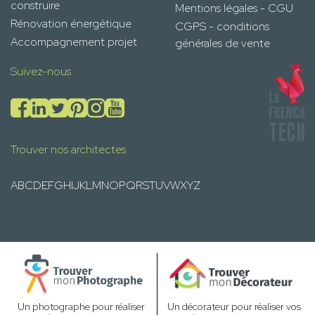
construire
Mentions légales - CGU
Rénovation énergétique
CGPS - conditions
Accompagnement projet
générales de vente
Suivez-nous
Trouver nos architectes
A
B
C
D
E
F
G
H
I
J
K
L
M
N
O
P
Q
R
S
T
U
V
W
X
Y
Z
Un photographe pour réaliser
Un décorateur pour réaliser vos