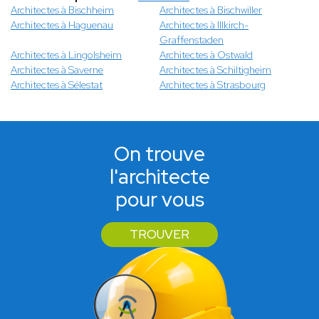
Architectes à Bischheim
Architectes à Bischwiller
Architectes à Haguenau
Architectes à Illkirch-
Graffenstaden
Architectes à Lingolsheim
Architectes à Ostwald
Architectes à Saverne
Architectes à Schiltigheim
Architectes à Sélestat
Architectes à Strasbourg
On trouve
l'architecte
pour vous
TROUVER