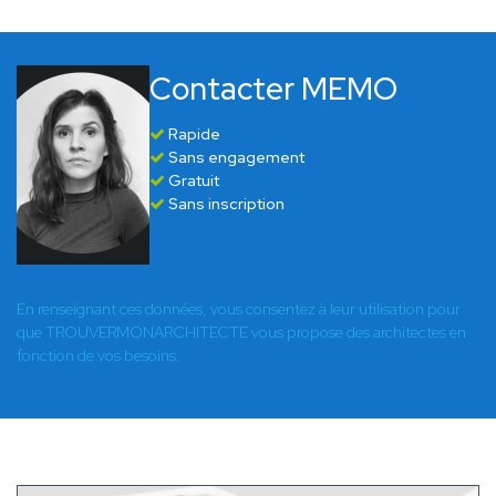
Contacter MEMO
Rapide
Sans engagement
Gratuit
Sans inscription
En renseignant ces données, vous consentez à leur utilisation pour
que TROUVERMONARCHITECTE vous propose des architectes en
fonction de vos besoins.