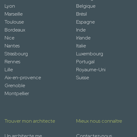
Lyon
Belgique
Marseille
Brésil
Toulouse
Espagne
Bordeaux
Inde
Nice
Irlande
Nantes
Italie
Strasbourg
Luxembourg
Rennes
Portugal
Lille
Royaume-Uni
Aix-en-provence
Suisse
Grenoble
Montpellier
Trouver mon architecte
Mieux nous connaître
Un architecte me
Contactez-nous