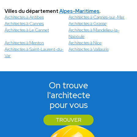
Villes du département
Alpes-Maritimes
.
Architectes à Antibes
Architectes à Cagnes-sur-Mer
Architectes à Cannes
Architectes à Grasse
Architectes à Le Cannet
Architectes à Mandelieu-la-
Napoule
Architectes à Menton
Architectes à Nice
Architectes à Saint-Laurent-du-
Architectes à Vallauris
Var
On trouve
l'architecte
pour vous
TROUVER