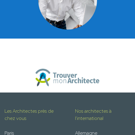
Les Architectes près de
Nos architectes à
chez vous
l'international
Paris
Allemagne