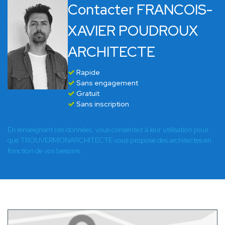
Contacter FRANCOIS-
XAVIER POUDROUX
ARCHITECTE
Rapide
Sans engagement
Gratuit
Sans inscription
En renseignant ces données, vous consentez à leur utilisation pour
que TROUVERMONARCHITECTE vous propose des architectes en
fonction de vos besoins.