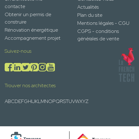
contacte
Actualités
Obtenir un permis de
Plan du site
construire
Mentions légales - CGU
Rénovation énergétique
CGPS - conditions
Accompagnement projet
générales de vente
Suivez-nous
Trouver nos architectes
A
B
C
D
E
F
G
H
I
J
K
L
M
N
O
P
Q
R
S
T
U
V
W
X
Y
Z