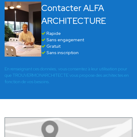
Contacter ALFA
ARCHITECTURE
Rapide
Sans engagement
Gratuit
Sans inscription
En renseignant ces données, vous consentez à leur utilisation pour
que TROUVERMONARCHITECTE vous propose des architectes en
fonction de vos besoins.