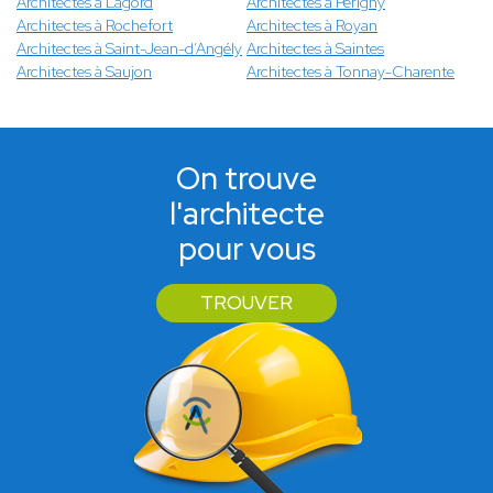
Architectes à Lagord
Architectes à Périgny
Architectes à Rochefort
Architectes à Royan
Architectes à Saint-Jean-d’Angély
Architectes à Saintes
Architectes à Saujon
Architectes à Tonnay-Charente
On trouve
l'architecte
pour vous
TROUVER