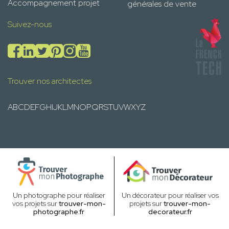
Accompagnement projet
générales de vente
Suivez-nous
Trouver nos architectes
A
B
C
D
E
F
G
H
I
J
K
L
M
N
O
P
Q
R
S
T
U
V
W
X
Y
Z
Un photographe pour réaliser
Un décorateur pour réaliser vos
vos projets sur
trouver-mon-
projets sur
trouver-mon-
photographe.fr
decorateur.fr