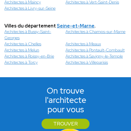
Architectes à Maincy
Architectes à Vert-Saint-Denis
Architectes à Livry-sur-Seine
Villes du département
Seine-et-Marne
.
Architectes à Bussy-Saint-
Architectes à Champs-sur-Marne
Georges
Architectes à Chelles
Architectes à Meaux
Architectes à Melun
Architectes à Pontault-Combault
Architectes à Roissy-en-Brie
Architectes à Savigny-le-Temple
Architectes à Torcy
Architectes à Villeparisis
On trouve
l'architecte
pour vous
TROUVER