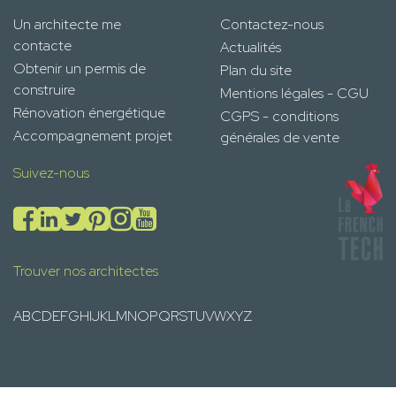
Un architecte me
Contactez-nous
contacte
Actualités
Obtenir un permis de
Plan du site
construire
Mentions légales - CGU
Rénovation énergétique
CGPS - conditions
Accompagnement projet
générales de vente
Suivez-nous
Trouver nos architectes
A
B
C
D
E
F
G
H
I
J
K
L
M
N
O
P
Q
R
S
T
U
V
W
X
Y
Z