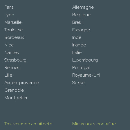
Paris
Allemagne
Lyon
Belgique
Marseille
Brésil
Toulouse
Espagne
Bordeaux
Inde
Nice
Irlande
Nantes
Italie
Strasbourg
Luxembourg
Rennes
Portugal
Lille
Royaume-Uni
Aix-en-provence
Suisse
Grenoble
Montpellier
Trouver mon architecte
Mieux nous connaître