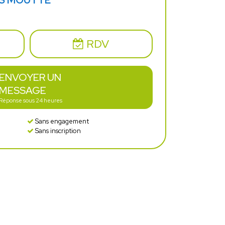
IS MOUTTE
RDV
ENVOYER UN
MESSAGE
Réponse sous 24 heures
Sans engagement
Sans inscription