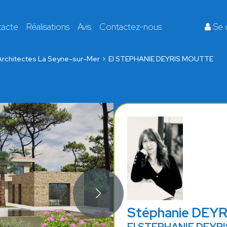
tacte
Réalisations
Avis
Contactez-nous
Se 
Architectes La Seyne-sur-Mer
EI STEPHANIE DEYRIS MOUTTE
Stéphanie DE