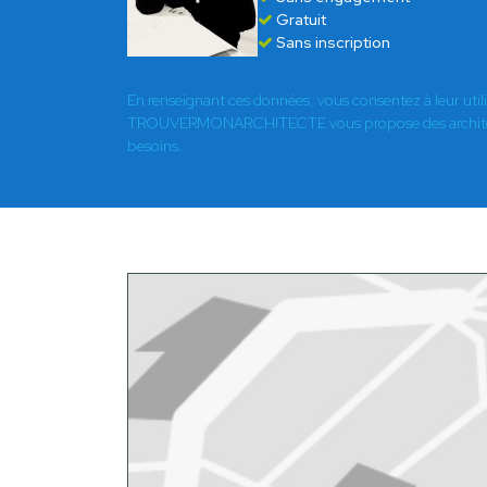
Gratuit
Sans inscription
En renseignant ces données, vous consentez à leur util
TROUVERMONARCHITECTE vous propose des architect
besoins.