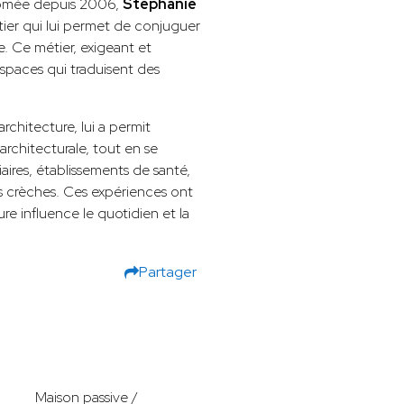
plômée depuis 2006,
Stéphanie
ier qui lui permet de conjuguer
e. Ce métier, exigeant et
 espaces qui traduisent des
rchitecture, lui a permit
architecturale, tout en se
iaires, établissements de santé,
s crèches. Ces expériences ont
ure influence le quotidien et la
Partager
Maison passive /