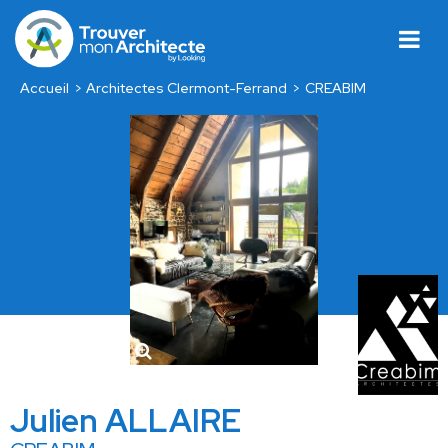
Accueil
Architectes Clermont-Ferrand
CREABIM
Julien ALLAIRE