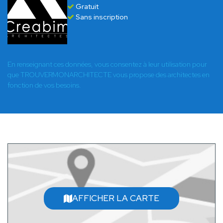
Gratuit
Sans inscription
En renseignant ces données, vous consentez à leur utilisation pour
que TROUVERMONARCHITECTE vous propose des architectes en
fonction de vos besoins.
AFFICHER LA CARTE