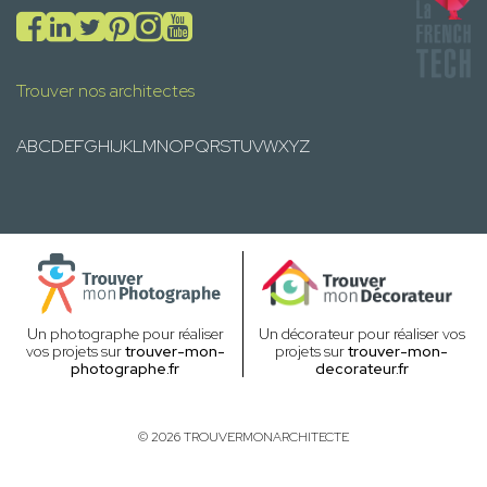
Trouver nos architectes
A
B
C
D
E
F
G
H
I
J
K
L
M
N
O
P
Q
R
S
T
U
V
W
X
Y
Z
Un photographe pour réaliser
Un décorateur pour réaliser vos
vos projets sur
trouver-mon-
projets sur
trouver-mon-
photographe.fr
decorateur.fr
© 2026 TROUVERMONARCHITECTE