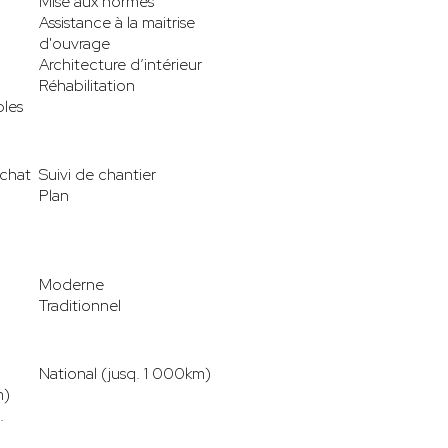
Mise aux normes
Assistance à la maitrise
d'ouvrage
Architecture d’intérieur
Réhabilitation
les
achat
Suivi de chantier
Plan
Moderne
Traditionnel
National (jusq. 1 000km)
m)
.