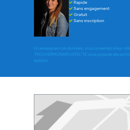
Rapide
Sans engagement
Gratuit
Sans inscription
En renseignant ces données, vous consentez à leur util
TROUVERMONARCHITECTE vous propose des architect
besoins.