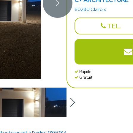
C+ ARCHITECTURE
60280 Clairoix
TEL.
Rapide
Gratuit
itecte inscrit à l’ordre : 086084