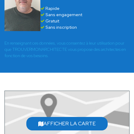
Rapide
Sans engagement
Gratuit
Sans inscription
En renseignant ces données, vous consentez à leur utilisation pour
que TROUVERMONARCHITECTE vous propose des architectes en
fonction de vos besoins.
AFFICHER LA CARTE