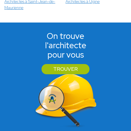
Architectes à Saint-Jean-de-
Architectes à Ugine
Maurienne
On trouve
l'architecte
pour vous
TROUVER