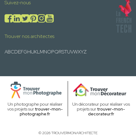
Suivez-nous
Trouver nos architectes
A
B
C
D
E
F
G
H
I
J
K
L
M
N
O
P
Q
R
S
T
U
V
W
X
Y
Z
Un photographe pour réaliser
Un décorateur pour réaliser vos
vos projets sur
trouver-mon-
projets sur
trouver-mon-
photographe.fr
decorateur.fr
© 2026 TROUVERMONARCHITECTE