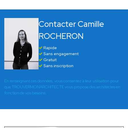
Contacter Camille
ROCHERON
Rapide
Sans engagement
Gratuit
Sans inscription
En renseignant ces données, vous consentez à leur utilisation pour
que TROUVERMONARCHITECTE vous propose des architectes en
fonction de vos besoins.