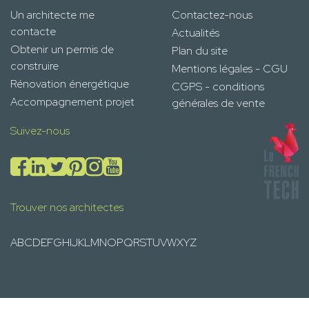
Un architecte me
Contactez-nous
contacte
Actualités
Obtenir un permis de
Plan du site
construire
Mentions légales - CGU
Rénovation énergétique
CGPS - conditions
Accompagnement projet
générales de vente
Suivez-nous
Trouver nos architectes
A
B
C
D
E
F
G
H
I
J
K
L
M
N
O
P
Q
R
S
T
U
V
W
X
Y
Z