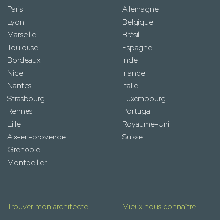
Paris
Allemagne
Lyon
Belgique
Marseille
Brésil
Toulouse
Espagne
Bordeaux
Inde
Nice
Irlande
Nantes
Italie
Strasbourg
Luxembourg
Rennes
Portugal
Lille
Royaume-Uni
Aix-en-provence
Suisse
Grenoble
Montpellier
Trouver mon architecte
Mieux nous connaître