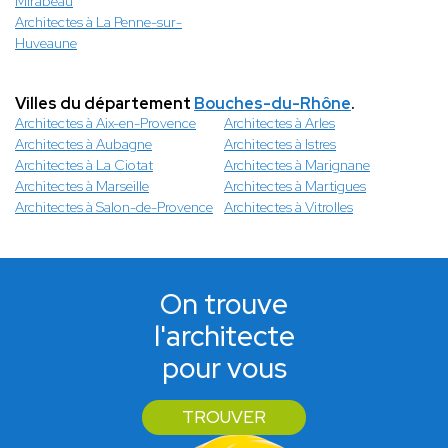
Mirabeau
Architectes à La Penne-sur-
Huveaune
Villes du département
Bouches-du-Rhône
.
Architectes à Aix-en-Provence
Architectes à Arles
Architectes à Aubagne
Architectes à Istres
Architectes à La Ciotat
Architectes à Marignane
Architectes à Marseille
Architectes à Martigues
Architectes à Salon-de-Provence
Architectes à Vitrolles
On trouve
l'architecte
pour vous
TROUVER