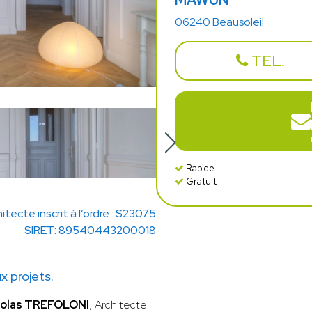
MAWUN
06240 Beausoleil
TEL.
Rapide
Gratuit
itecte inscrit à l’ordre : S23075
SIRET: 89540443200018
 projets.
colas TREFOLONI
, Architecte