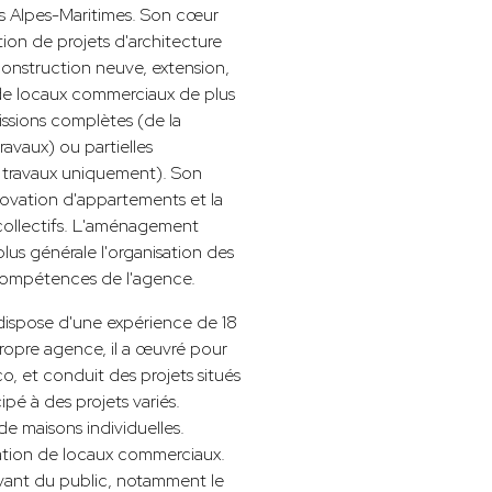
es Alpes-Maritimes. Son cœur
ation de projets d'architecture
 construction neuve, extension,
de locaux commerciaux de plus
issions complètes (de la
ravaux) ou partielles
s travaux uniquement). Son
novation d'appartements et la
 collectifs. L'aménagement
plus générale l'organisation des
 compétences de l'agence.
 dispose d'une expérience de 18
propre agence, il a œuvré pour
o, et conduit des projets situés
ipé à des projets variés.
e maisons individuelles.
ation de locaux commerciaux.
evant du public, notamment le