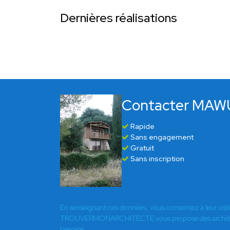
Dernières réalisations
Contacter MA
Rapide
Sans engagement
Gratuit
Sans inscription
En renseignant ces données, vous consentez à leur util
TROUVERMONARCHITECTE vous propose des architect
besoins.