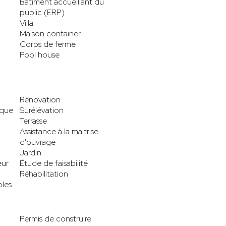
Bâtiment accueillant du
public (ERP)
Villa
Maison container
Corps de ferme
Pool house
Rénovation
ique
Surélévation
Terrasse
Assistance à la maitrise
d'ouvrage
Jardin
eur
Étude de faisabilité
Réhabilitation
les
Permis de construire