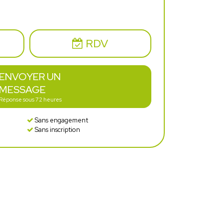
RDV
ENVOYER UN
MESSAGE
Réponse sous 72 heures
Sans engagement
Sans inscription