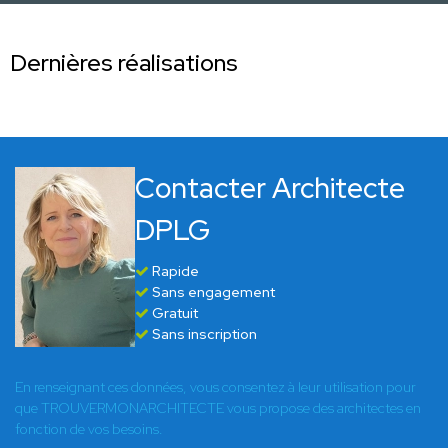
Dernières réalisations
Contacter Architecte
DPLG
Rapide
Sans engagement
Gratuit
Sans inscription
En renseignant ces données, vous consentez à leur utilisation pour
que TROUVERMONARCHITECTE vous propose des architectes en
fonction de vos besoins.