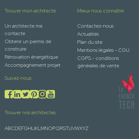
Trouver mon architecte
Mieux nous connaître
Un architecte me
Contactez-nous
contacte
Actualités
Obtenir un permis de
Plan du site
construire
Mentions légales - CGU
Rénovation énergétique
CGPS - conditions
Accompagnement projet
générales de vente
Suivez-nous
Trouver nos architectes
A
B
C
D
E
F
G
H
I
J
K
L
M
N
O
P
Q
R
S
T
U
V
W
X
Y
Z