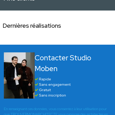
Dernières réalisations
Contacter Studio
Moben
Rapide
Sans engagement
Gratuit
Sans inscription
En renseignant ces données, vous consentez à leur utilisation pour
que TROUVERMONARCHITECTE vous propose des architectes en