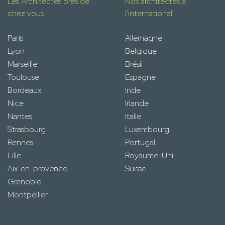
Les Architectes près de
Nos architectes à
chez vous
l'international
Paris
Allemagne
Lyon
Belgique
Marseille
Brésil
Toulouse
Espagne
Bordeaux
Inde
Nice
Irlande
Nantes
Italie
Strasbourg
Luxembourg
Rennes
Portugal
Lille
Royaume-Uni
Aix-en-provence
Suisse
Grenoble
Montpellier