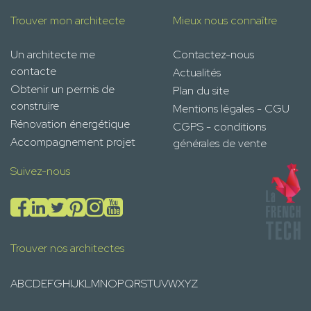
Trouver mon architecte
Mieux nous connaître
Un architecte me
Contactez-nous
contacte
Actualités
Obtenir un permis de
Plan du site
construire
Mentions légales - CGU
Rénovation énergétique
CGPS - conditions
Accompagnement projet
générales de vente
Suivez-nous
Trouver nos architectes
A
B
C
D
E
F
G
H
I
J
K
L
M
N
O
P
Q
R
S
T
U
V
W
X
Y
Z