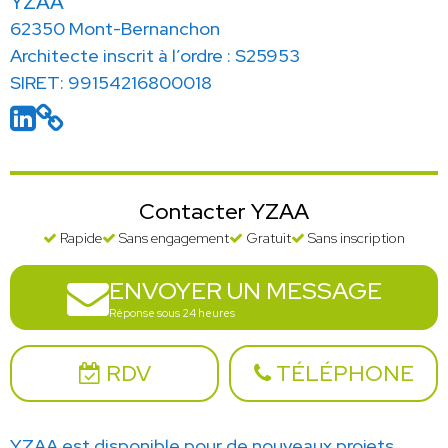
YZAA
62350 Mont-Bernanchon
Architecte inscrit à l’ordre : S25953
SIRET: 99154216800018
Contacter YZAA
Rapide
Sans engagement
Gratuit
Sans inscription
ENVOYER UN MESSAGE
Réponse sous 24 heures
RDV
TÉLÉPHONE
YZAA est disponible pour de nouveaux projets.