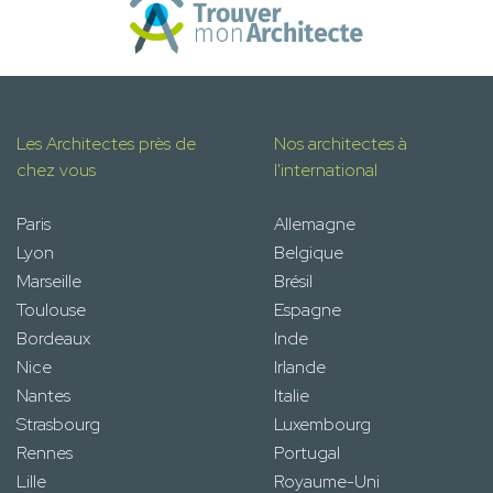
Les Architectes près de
Nos architectes à
chez vous
l'international
Paris
Allemagne
Lyon
Belgique
Marseille
Brésil
Toulouse
Espagne
Bordeaux
Inde
Nice
Irlande
Nantes
Italie
Strasbourg
Luxembourg
Rennes
Portugal
Lille
Royaume-Uni