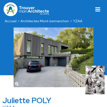
Accueil
Architectes Mont-bernanchon
YZAA
Juliette POLY