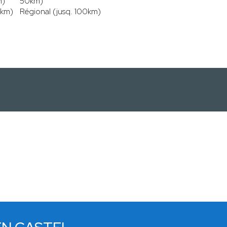
m)
50km)
0km)
Régional (jusq. 100km)