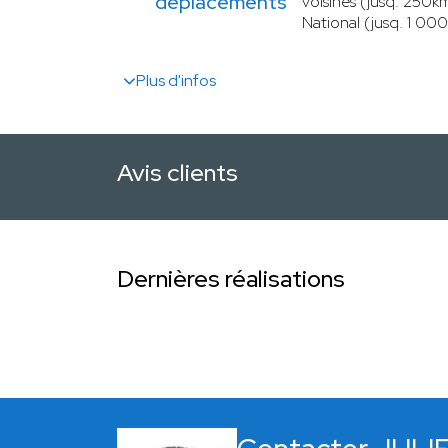
déplacements
voisines (jusq. 250k
National (jusq. 1 00
Plus d'infos
Avis clients
Dernières réalisations