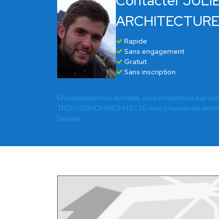
Contacter JUL
ARCHITECTUR
Rapide
Sans engagement
Gratuit
Sans inscription
En renseignant ces données, vous consentez à leur util
TROUVERMONARCHITECTE vous propose des architect
besoins.