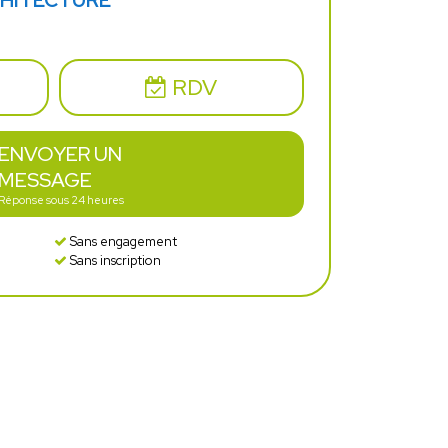
CHITECTURE
RDV
ENVOYER UN
MESSAGE
Réponse sous 24 heures
Sans engagement
Sans inscription