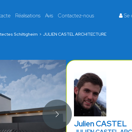
tacte
Réalisations
Avis
Contactez-nous
Se 
tectes Schiltigheim
JULIEN CASTEL ARCHITECTURE
Julien CASTEL