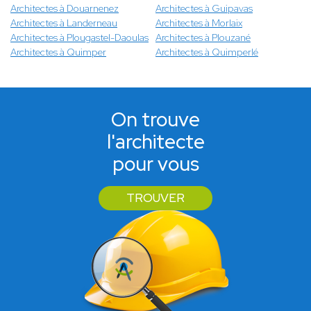
Architectes à Douarnenez
Architectes à Guipavas
Architectes à Landerneau
Architectes à Morlaix
Architectes à Plougastel-Daoulas
Architectes à Plouzané
Architectes à Quimper
Architectes à Quimperlé
On trouve
l'architecte
pour vous
TROUVER