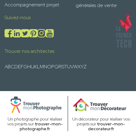
Accompagnement projet
générales de vente
Suivez-nous
Trouver nos architectes
A
B
C
D
E
F
G
H
I
J
K
L
M
N
O
P
Q
R
S
T
U
V
W
X
Y
Z
Un photographe pour réaliser
Un décorateur pour réaliser vos
vos projets sur
trouver-mon-
projets sur
trouver-mon-
photographe.fr
decorateur.fr