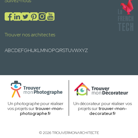
Suivez-nous
Trouver nos architectes
A
B
C
D
E
F
G
H
I
J
K
L
M
N
O
P
Q
R
S
T
U
V
W
X
Y
Z
Un photographe pour réaliser
Un décorateur pour réaliser vos
vos projets sur
trouver-mon-
projets sur
trouver-mon-
photographe.fr
decorateur.fr
© 2026 TROUVERMONARCHITECTE