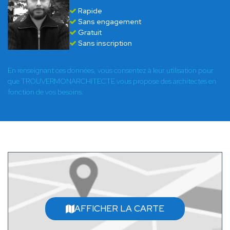
Rapide
Sans engagement
Gratuit
Sans inscription
En renseignant ces données, vous consentez à leur utilisation pour
que TROUVERMONARCHITECTE vous propose des architectes en
fonction de vos besoins.
AFFICHER LA CARTE