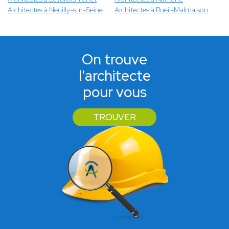
Architectes à Neuilly-sur-Seine
Architectes à Rueil-Malmaison
On trouve
l'architecte
pour vous
TROUVER