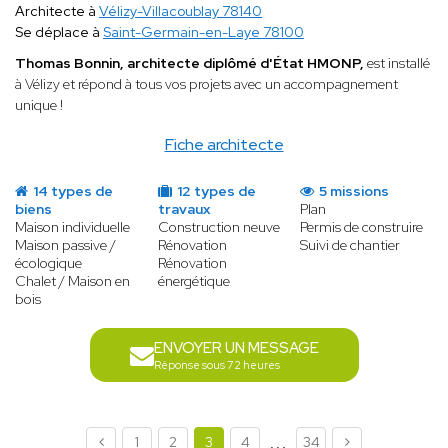
Architecte à
Vélizy-Villacoublay 78140
Se déplace à
Saint-Germain-en-Laye 78100
Thomas Bonnin, architecte diplômé d'État HMONP,
est installé
à Vélizy et répond à tous vos projets avec un accompagnement
unique !
Fiche architecte
14 types de
12 types de
5 missions
biens
travaux
Plan
Maison individuelle
Construction neuve
Permis de construire
Maison passive /
Rénovation
Suivi de chantier
écologique
Rénovation
Chalet / Maison en
énergétique
bois
ENVOYER UN MESSAGE
Réponse sous 72 heures
...
1
2
3
4
34