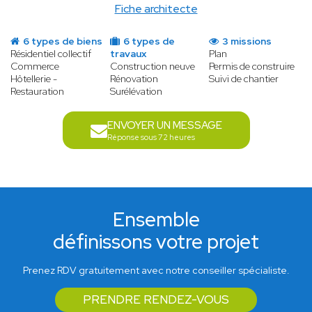
Fiche architecte
6 types de biens
6 types de
3 missions
Résidentiel collectif
travaux
Plan
Commerce
Construction neuve
Permis de construire
Hôtellerie -
Rénovation
Suivi de chantier
Restauration
Surélévation
ENVOYER UN MESSAGE
Réponse sous 72 heures
Ensemble
définissons votre projet
Prenez RDV gratuitement avec notre conseiller spécialiste.
PRENDRE RENDEZ-VOUS