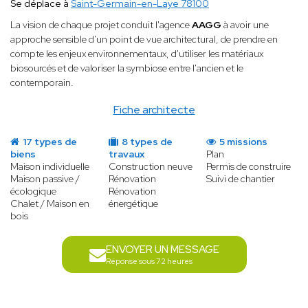
Se déplace à
Saint-Germain-en-Laye 78100
La vision de chaque projet conduit l'agence
AAGG
à avoir une
approche sensible d'un point de vue architectural, de prendre en
compte les enjeux environnementaux, d'utiliser les matériaux
biosourcés et de valoriser la symbiose entre l'ancien et le
contemporain.
Fiche architecte
17 types de
8 types de
5 missions
biens
travaux
Plan
Maison individuelle
Construction neuve
Permis de construire
Maison passive /
Rénovation
Suivi de chantier
écologique
Rénovation
Chalet / Maison en
énergétique
bois
ENVOYER UN MESSAGE
Réponse sous 72 heures