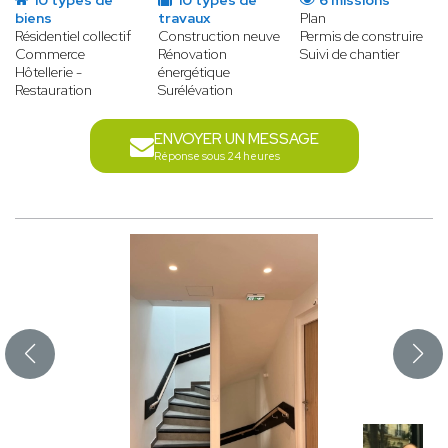
10 types de
10 types de
6 missions
biens
travaux
Plan
Résidentiel collectif
Construction neuve
Permis de construire
Commerce
Rénovation
Suivi de chantier
Hôtellerie -
énergétique
Restauration
Surélévation
ENVOYER UN MESSAGE
Réponse sous 24 heures