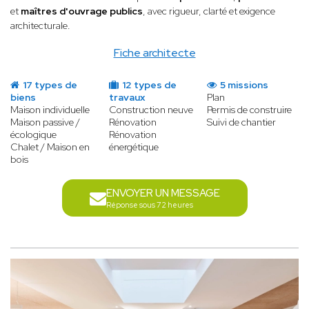
et
maîtres d'ouvrage publics
, avec rigueur, clarté et exigence
architecturale.
Fiche architecte
17 types de
12 types de
5 missions
biens
travaux
Plan
Maison individuelle
Construction neuve
Permis de construire
Maison passive /
Rénovation
Suivi de chantier
écologique
Rénovation
Chalet / Maison en
énergétique
bois
ENVOYER UN MESSAGE
Réponse sous 72 heures