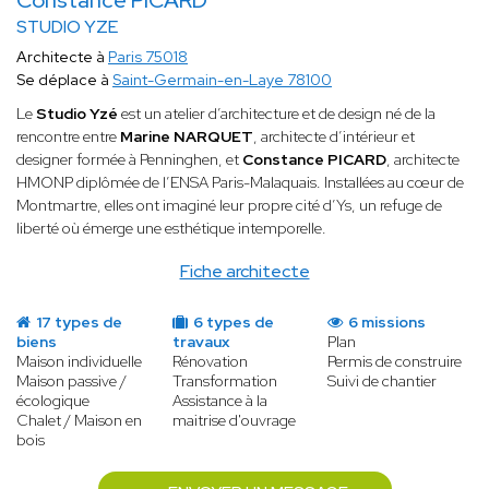
Constance PICARD
STUDIO YZE
Architecte à
Paris 75018
Se déplace à
Saint-Germain-en-Laye 78100
Le
Studio Yzé
est un atelier d’architecture et de design né de la
rencontre entre
Marine NARQUET
, architecte d’intérieur et
designer formée à Penninghen, et
Constance PICARD
, architecte
HMONP diplômée de l’ENSA Paris-Malaquais. Installées au cœur de
Montmartre, elles ont imaginé leur propre cité d’Ys, un refuge de
liberté où émerge une esthétique intemporelle.
Fiche architecte
17 types de
6 types de
6 missions
biens
travaux
Plan
Maison individuelle
Rénovation
Permis de construire
Maison passive /
Transformation
Suivi de chantier
écologique
Assistance à la
Chalet / Maison en
maitrise d'ouvrage
bois