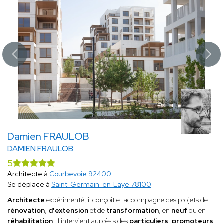
Damien FRAULOB
DAMIEN FRAULOB
5
Architecte à
Courbevoie 92400
Se déplace à
Saint-Germain-en-Laye 78100
Architecte
expérimenté, il conçoit et accompagne des projets de
rénovation
,
d'extension
et de
transformation
, en
neuf
ou en
réhabilitation
. Il intervient auprès!s des
particuliers
,
promoteurs