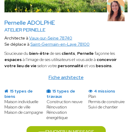
Pernelle ADOLPHE
ATELIER PERNELLE
Architecte à
Vaux-sur-Seine 78740
Se déplace à
Saint-Germain-en-Laye 78100
Soucieuse du
bien-être
de ses
clients
,
Pernelle
façonne les
espaces
à l'image de ses utilisateurs et vous aide à
concevoir
votre lieu de vie
selon votre
personnalité
et vos
besoins
.
Fiche architecte
15 types de
15 types de
4 missions
biens
travaux
Plan
Maison individuelle
Construction neuve
Permis de construire
Maison de ville
Rénovation
Suivi de chantier
Maison de campagne
Rénovation
énergétique