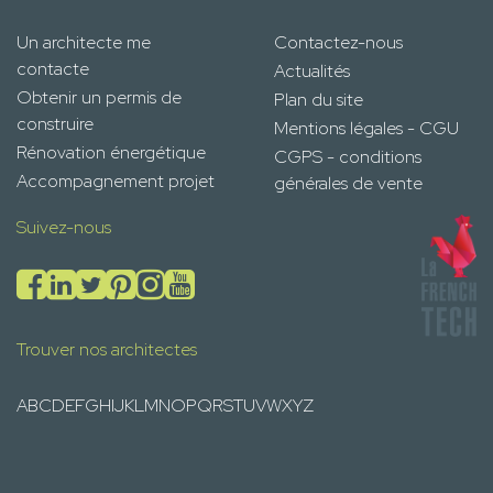
Un architecte me
Contactez-nous
contacte
Actualités
Obtenir un permis de
Plan du site
construire
Mentions légales - CGU
Rénovation énergétique
CGPS - conditions
Accompagnement projet
générales de vente
Suivez-nous
Trouver nos architectes
A
B
C
D
E
F
G
H
I
J
K
L
M
N
O
P
Q
R
S
T
U
V
W
X
Y
Z