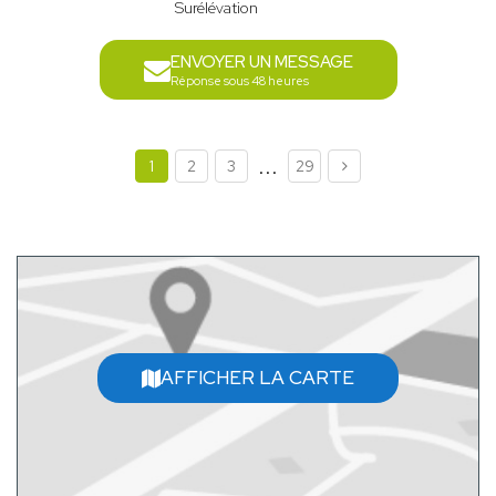
Surélévation
ENVOYER UN MESSAGE
Réponse sous 48 heures
...
1
2
3
29
AFFICHER LA CARTE