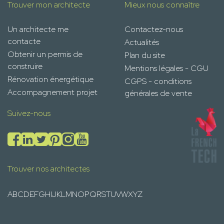
Trouver mon architecte
Mieux nous connaître
Un architecte me
Contactez-nous
contacte
Actualités
Obtenir un permis de
Plan du site
construire
Mentions légales - CGU
Rénovation énergétique
CGPS - conditions
Accompagnement projet
générales de vente
Suivez-nous
Trouver nos architectes
A
B
C
D
E
F
G
H
I
J
K
L
M
N
O
P
Q
R
S
T
U
V
W
X
Y
Z