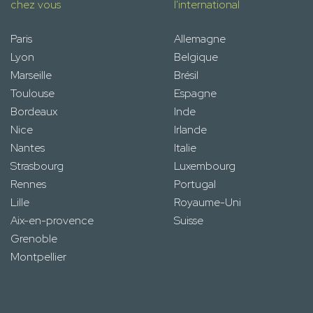
chez vous
l'international
Paris
Allemagne
Lyon
Belgique
Marseille
Brésil
Toulouse
Espagne
Bordeaux
Inde
Nice
Irlande
Nantes
Italie
Strasbourg
Luxembourg
Rennes
Portugal
Lille
Royaume-Uni
Aix-en-provence
Suisse
Grenoble
Montpellier