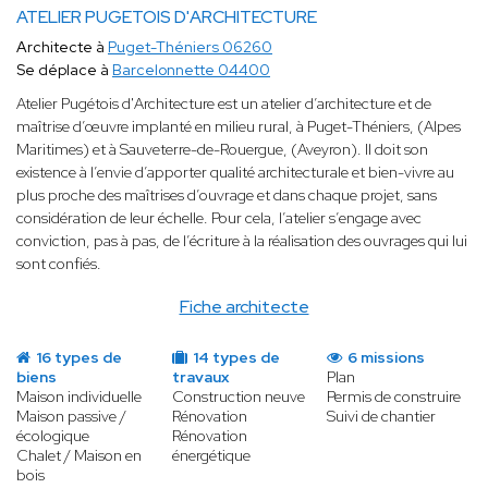
ATELIER PUGETOIS D'ARCHITECTURE
Architecte à
Puget-Théniers 06260
Se déplace à
Barcelonnette 04400
Atelier Pugétois d'Architecture est un atelier d’architecture et de
maîtrise d’œuvre implanté en milieu rural, à Puget-Théniers, (Alpes
Maritimes) et à Sauveterre-de-Rouergue, (Aveyron). Il doit son
existence à l’envie d’apporter qualité architecturale et bien-vivre au
plus proche des maîtrises d’ouvrage et dans chaque projet, sans
considération de leur échelle. Pour cela, l’atelier s’engage avec
conviction, pas à pas, de l’écriture à la réalisation des ouvrages qui lui
sont confiés.
Fiche architecte
16 types de
14 types de
6 missions
biens
travaux
Plan
Maison individuelle
Construction neuve
Permis de construire
Maison passive /
Rénovation
Suivi de chantier
écologique
Rénovation
Chalet / Maison en
énergétique
bois