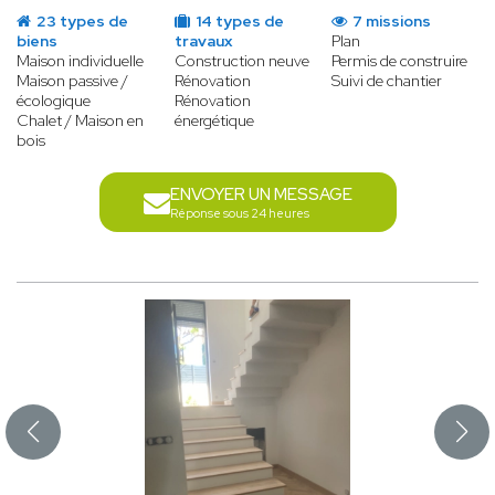
23 types de
14 types de
7 missions
biens
travaux
Plan
Maison individuelle
Construction neuve
Permis de construire
Maison passive /
Rénovation
Suivi de chantier
écologique
Rénovation
Chalet / Maison en
énergétique
bois
ENVOYER UN MESSAGE
Réponse sous 24 heures