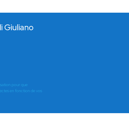
i Giuliano
isation pour que
es en fonction de vos