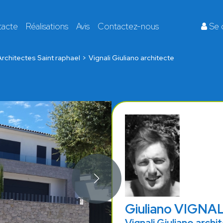
tacte
Réalisations
Avis
Contactez-nous
Se 
Architectes Saint raphael
Vignali Giuliano architecte
Giuliano VIGNAL