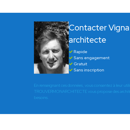
Contacter Vignal
architecte
Rapide
Sans engagement
Gratuit
Sans inscription
En renseignant ces données, vous consentez à leur util
TROUVERMONARCHITECTE vous propose des architect
besoins.