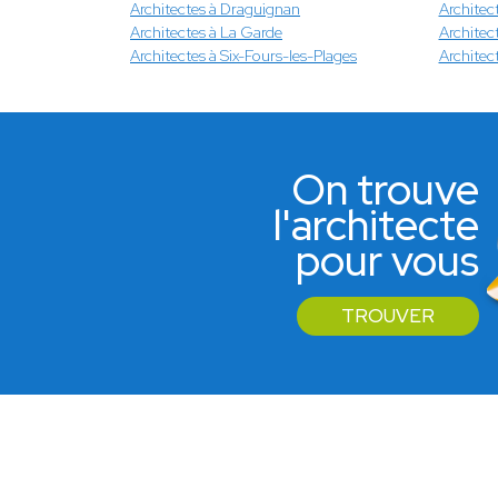
Architectes à Draguignan
Architect
Architectes à La Garde
Architec
Architectes à Six-Fours-les-Plages
Architec
On trouve
l'architecte
pour vous
TROUVER