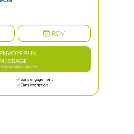
tecte
RDV
ENVOYER UN
MESSAGE
Réponse sous 72 heures
Sans engagement
Sans inscription