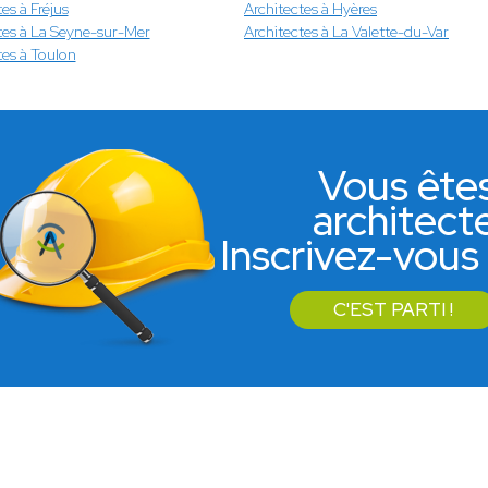
es à Fréjus
Architectes à Hyères
tes à La Seyne-sur-Mer
Architectes à La Valette-du-Var
tes à Toulon
Vous ête
architect
Inscrivez-vous 
C'EST PARTI !