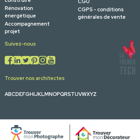
construire
CGU
Rénovation
CGPS - conditions
énergétique
générales de vente
Accompagnement
projet
Suivez-nous
Trouver nos architectes
A
B
C
D
E
F
G
H
I
J
K
L
M
N
O
P
Q
R
S
T
U
V
W
X
Y
Z