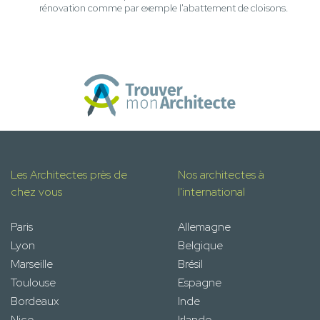
rénovation comme par exemple l'abattement de cloisons.
Les Architectes près de
Nos architectes à
chez vous
l'international
Paris
Allemagne
Lyon
Belgique
Marseille
Brésil
Toulouse
Espagne
Bordeaux
Inde
Nice
Irlande