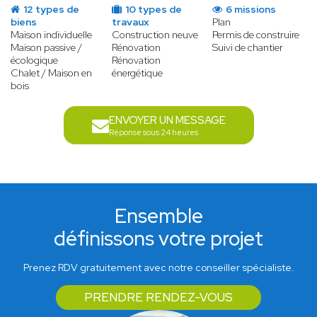
12 types de
10 types de
6 missions
biens
travaux
Plan
Maison individuelle
Construction neuve
Permis de construire
Maison passive /
Rénovation
Suivi de chantier
écologique
Rénovation
Chalet / Maison en
énergétique
bois
ENVOYER UN MESSAGE
Réponse sous 24 heures
Ensemble
définissons votre projet
Prenez RDV gratuitement avec notre conseiller spécialiste.
PRENDRE RENDEZ-VOUS