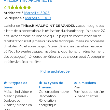
ATELIER TMV ARCHITECTE
4.9
Architecte à
Marseille 13008
Se déplace à
Marseille 13000
L'atelier de
Thibault MAUPOINT DE VANDEUL
accompagne ses
clients de la conception à la réalisation du chantier depuis plus de 20
ans ; avec comme philosophie qu'un projet de construction ou de
réhabilitation n'est jamais qu'un acte technique, mais une promesse
d'habiter. Projet après projet, l'atelier défend un travail sur l'espace
où l'équilibre entre usages, matières, proportions, lumières forment
des paysages (intérieurs et extérieurs) que chacun peut s'approprier
et faire vivre à sa manière.
Fiche architecte
19 types de
10 types de
4 missions
biens
travaux
Plan
Maison individuelle
Construction neuve
Permis de construire
Maison passive /
Rénovation
Suivi de chantier
écologique
Rénovation
Chalet / Maison en
énergétique
bois