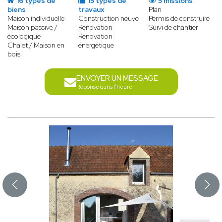
16 types de
15 types de
5 missions
biens
travaux
Plan
Maison individuelle
Construction neuve
Permis de construire
Maison passive /
Rénovation
Suivi de chantier
écologique
Rénovation
Chalet / Maison en
énergétique
bois
ENVOYER UN MESSAGE
Réponse dans l'heure