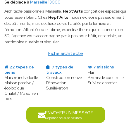
Se déplace à
Marseille 13000
Architecte passionné à Marseille,
Hept’Arts
conçoit des espaces qui
vous ressemblent. Chez
Hept’Arts
, nous ne créons pas seulement
des bâtiments, mais des lieux de vie habités par la lumière et
l'émotion. Alliant écoute intime, expertise thermique et conception
3D, l'agence vous accompagne pas à pas pour bâtir, ensemble, un
patrimoine durable et singulier.
Fiche architecte
22 types de
7 types de
7 missions
biens
travaux
Plan
Maison individuelle
Construction neuve
Permis de construire
Maison passive /
Rénovation
Suivi de chantier
écologique
Surélévation
Chalet / Maison en
bois
ENVOYER UN MESSAGE
Réponse sous 48 heures