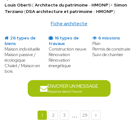
Louis Oberti
(
Architecte du patrimoine
-
HMONP
)+
Simon
Terziano
(
DSA architecture et patrimoine
-
HMONP
)
Fiche architecte
26 types de
16 types de
6 missions
biens
travaux
Plan
Maison individuelle
Construction neuve
Permis de construire
Maison passive /
Rénovation
Suivi de chantier
écologique
Rénovation
Chalet / Maison en
énergétique
bois
ENVOYER UN MESSAGE
Réponse dans l'heure
...
1
2
3
29