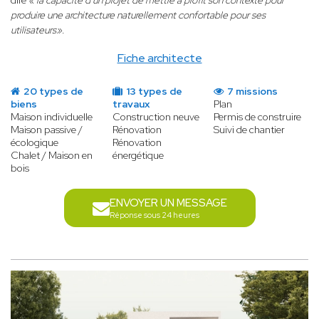
dire
« la capacité d’un projet de mettre à profit son contexte pour
produire une architecture naturellement confortable pour ses
utilisateurs»
.
Fiche architecte
20 types de
13 types de
7 missions
biens
travaux
Plan
Maison individuelle
Construction neuve
Permis de construire
Maison passive /
Rénovation
Suivi de chantier
écologique
Rénovation
Chalet / Maison en
énergétique
bois
ENVOYER UN MESSAGE
Réponse sous 24 heures