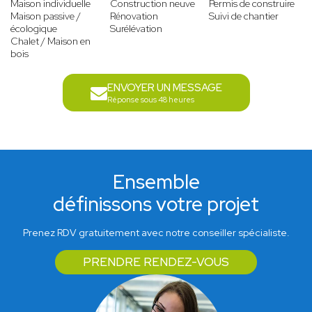
Maison individuelle
Construction neuve
Permis de construire
Maison passive /
Rénovation
Suivi de chantier
écologique
Surélévation
Chalet / Maison en
bois
ENVOYER UN MESSAGE
Réponse sous 48 heures
Ensemble
définissons votre projet
Prenez RDV gratuitement avec notre conseiller spécialiste.
PRENDRE RENDEZ-VOUS