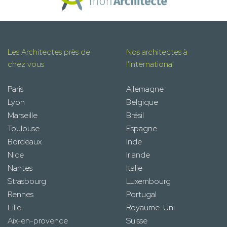
Les Architectes près de
Nos architectes à
chez vous
l'international
Paris
Allemagne
Lyon
Belgique
Marseille
Brésil
Toulouse
Espagne
Bordeaux
Inde
Nice
Irlande
Nantes
Italie
Strasbourg
Luxembourg
Rennes
Portugal
Lille
Royaume-Uni
Aix-en-provence
Suisse