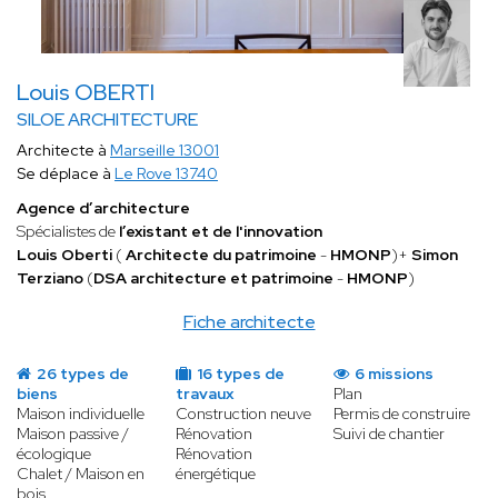
Louis OBERTI
SILOE ARCHITECTURE
Architecte à
Marseille 13001
Se déplace à
Le Rove 13740
Agence d’architecture
Spécialistes de
l’existant et de l'innovation
Louis Oberti
(
Architecte du patrimoine
-
HMONP
)+
Simon
Terziano
(
DSA architecture et patrimoine
-
HMONP
)
Fiche architecte
26 types de
16 types de
6 missions
biens
travaux
Plan
Maison individuelle
Construction neuve
Permis de construire
Maison passive /
Rénovation
Suivi de chantier
écologique
Rénovation
Chalet / Maison en
énergétique
bois