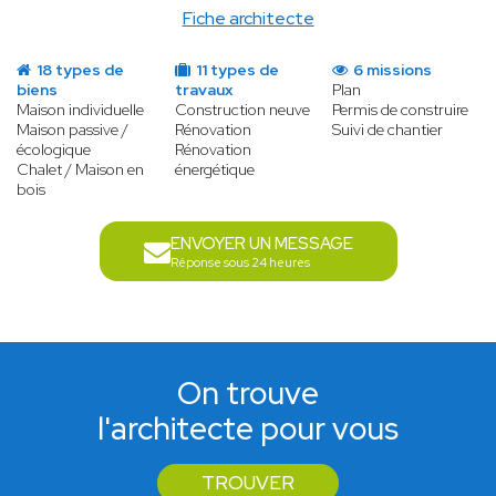
Fiche architecte
18 types de
11 types de
6 missions
biens
travaux
Plan
Maison individuelle
Construction neuve
Permis de construire
Maison passive /
Rénovation
Suivi de chantier
écologique
Rénovation
Chalet / Maison en
énergétique
bois
ENVOYER UN MESSAGE
Réponse sous 24 heures
On trouve
l'architecte pour vous
TROUVER