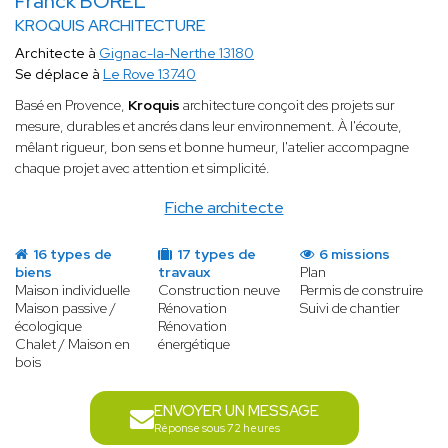
Franck BOREL
KROQUIS ARCHITECTURE
Architecte à
Gignac-la-Nerthe 13180
Se déplace à
Le Rove 13740
Basé en Provence,
Kroquis
architecture conçoit des projets sur
mesure, durables et ancrés dans leur environnement. À l'écoute,
mêlant rigueur, bon sens et bonne humeur, l'atelier accompagne
chaque projet avec attention et simplicité.
Fiche architecte
16 types de
17 types de
6 missions
biens
travaux
Plan
Maison individuelle
Construction neuve
Permis de construire
Maison passive /
Rénovation
Suivi de chantier
écologique
Rénovation
Chalet / Maison en
énergétique
bois
ENVOYER UN MESSAGE
Réponse sous 72 heures