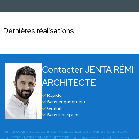
Dernières réalisations
Contacter JENTA RÉMI
ARCHITECTE
Rapide
Sans engagement
Gratuit
Sans inscription
En renseignant ces données, vous consentez à leur utilisation pour
que TROUVERMONARCHITECTE vous propose des architectes en