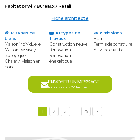
Habitat privé / Bureaux / Retail
Fiche architecte
12 types de
10 types de
6 missions
biens
travaux
Plan
Maison individuelle
Construction neuve
Permis de construire
Maison passive /
Rénovation
Suivi de chantier
écologique
Rénovation
Chalet / Maison en
énergétique
bois
ENVOYER UN MESSAGE
Réponse sous 24 heures
...
1
2
3
29