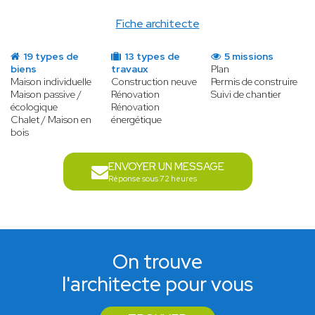
Fiche architecte
19 types de
13 types de
5 missions
biens
travaux
Plan
Maison individuelle
Construction neuve
Permis de construire
Maison passive /
Rénovation
Suivi de chantier
écologique
Rénovation
Chalet / Maison en
énergétique
bois
ENVOYER UN MESSAGE
Réponse sous 72 heures
On trouve
l'architecte pour vous