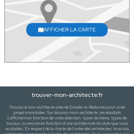
AFFICHER LA CARTE
trouver-mon-architecte.fr
Trouvez le bon architecte près de
Ensuès-la-Redonne
pour votre
projet immobilier. Sur trouvez-mon-architecte, les résultats
s’affichent en fonction de votre sélection,
types de biens, types de
travaux
, ou encore en fonction d’une architecture
du style que vous
souhaitez
. En respect de la charte de l’ordre des architectes, tous nos