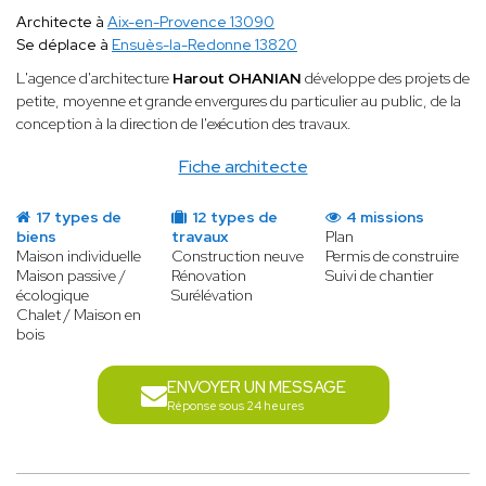
Architecte à
Aix-en-Provence 13090
Se déplace à
Ensuès-la-Redonne 13820
L'agence d'architecture
Harout OHANIAN
développe des projets de
petite, moyenne et grande envergures du particulier au public, de la
conception à la direction de l'exécution des travaux.
Fiche architecte
17 types de
12 types de
4 missions
biens
travaux
Plan
Maison individuelle
Construction neuve
Permis de construire
Maison passive /
Rénovation
Suivi de chantier
écologique
Surélévation
Chalet / Maison en
bois
ENVOYER UN MESSAGE
Réponse sous 24 heures