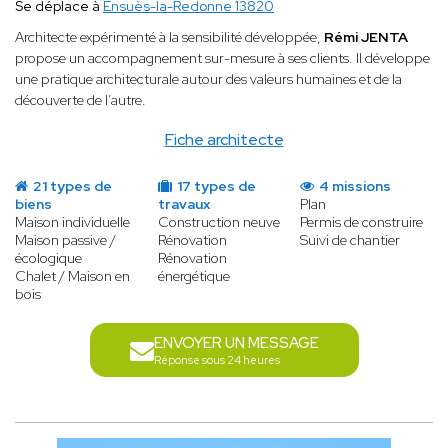
Se déplace à
Ensuès-la-Redonne 13820
Architecte expérimenté à la sensibilité développée,
Rémi JENTA
propose un accompagnement sur-mesure à ses clients. Il développe
une pratique architecturale autour des valeurs humaines et de la
découverte de l’autre.
Fiche architecte
21 types de
17 types de
4 missions
biens
travaux
Plan
Maison individuelle
Construction neuve
Permis de construire
Maison passive /
Rénovation
Suivi de chantier
écologique
Rénovation
Chalet / Maison en
énergétique
bois
ENVOYER UN MESSAGE
Réponse sous 24 heures