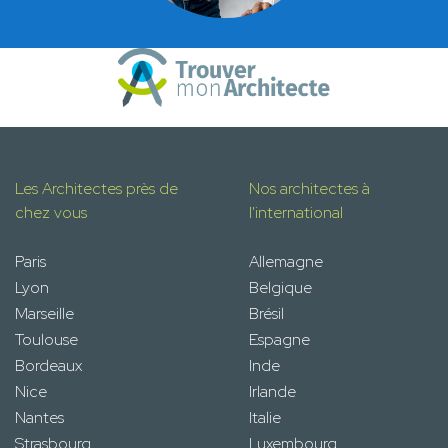
Les Architectes près de
Nos architectes à
chez vous
l'international
Paris
Allemagne
Lyon
Belgique
Marseille
Brésil
Toulouse
Espagne
Bordeaux
Inde
Nice
Irlande
Nantes
Italie
Strasbourg
Luxembourg