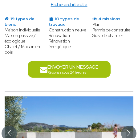
Fiche architecte
19 types de
10 types de
4 missions
biens
travaux
Plan
Maison individuelle
Construction neuve
Permis de construire
Maison passive /
Rénovation
Suivi de chantier
écologique
Rénovation
Chalet / Maison en
énergétique
bois
ENVOYER UN MESSAGE
Réponse sous 24 heures