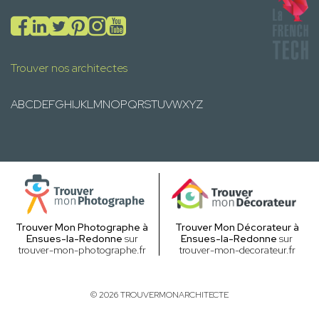
Trouver nos architectes
A
B
C
D
E
F
G
H
I
J
K
L
M
N
O
P
Q
R
S
T
U
V
W
X
Y
Z
Trouver Mon Photographe à
Trouver Mon Décorateur à
Ensues-la-Redonne
sur
Ensues-la-Redonne
sur
trouver-mon-photographe.fr
trouver-mon-decorateur.fr
© 2026 TROUVERMONARCHITECTE