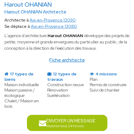
Harout OHANIAN
Harout OHANIAN Architecte
Architecte à
Aix-en-Provence 13090
Se déplace à
Aix-en-Provence 13080
L'agence d'architecture
Harout OHANIAN
développe des projets de
petite, moyenne et grande envergures du particulier au public, de la
conception à la direction de l'exécution des travaux.
Fiche architecte
17 types de
12 types de
4 missions
biens
travaux
Plan
Maison individuelle
Construction neuve
Permis de construire
Maison passive /
Rénovation
Suivi de chantier
écologique
Surélévation
Chalet / Maison en
bois
ENVOYER UN MESSAGE
Réponse sous 24 heures