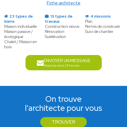
Fiche architecte
23 types de
13 types de
4 missions
biens
travaux
Plan
Maison individuelle
Construction neuve
Permis de construire
Maison passive /
Rénovation
Suivi de chantier
écologique
Surélévation
Chalet / Maison en
bois
ENVOYER UN MESSAGE
Réponse sous 24 heures
On trouve
l'architecte pour vous
TROUVER