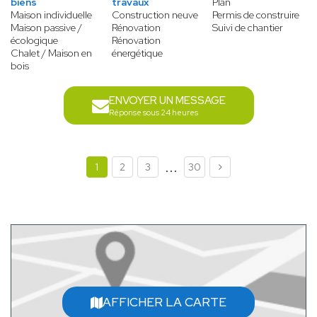
biens
travaux
Plan
Maison individuelle
Construction neuve
Permis de construire
Maison passive /
Rénovation
Suivi de chantier
écologique
Rénovation
Chalet / Maison en
énergétique
bois
ENVOYER UN MESSAGE
Réponse sous 24 heures
...
1
2
3
30
AFFICHER LA CARTE