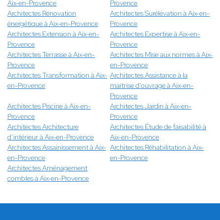
Aix-en-Provence
Provence
Architectes Rénovation
Architectes Surélévation à Aix-en-
énergétique à Aix-en-Provence
Provence
Architectes Extension à Aix-en-
Architectes Expertise à Aix-en-
Provence
Provence
Architectes Terrasse à Aix-en-
Architectes Mise aux normes à Aix-
Provence
en-Provence
Architectes Transformation à Aix-
Architectes Assistance à la
en-Provence
maitrise d'ouvrage à Aix-en-
Provence
Architectes Piscine à Aix-en-
Architectes Jardin à Aix-en-
Provence
Provence
Architectes Architecture
Architectes Étude de faisabilité à
d’intérieur à Aix-en-Provence
Aix-en-Provence
Architectes Assainissement à Aix-
Architectes Réhabilitation à Aix-
en-Provence
en-Provence
Architectes Aménagement
combles à Aix-en-Provence