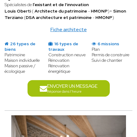
Spécialistes de
l’existant et de l'innovation
Louis Oberti
(
Architecte du patrimoine
-
HMONP
)+
Simon
Terziano
(
DSA architecture et patrimoine
-
HMONP
)
Fiche architecte
26 types de
16 types de
6 missions
biens
travaux
Plan
Patrimoine
Construction neuve
Permis de construire
Maison individuelle
Rénovation
Suivi de chantier
Maison passive /
Rénovation
écologique
énergétique
ENVOYER UN MESSAGE
Réponse dans l'heure