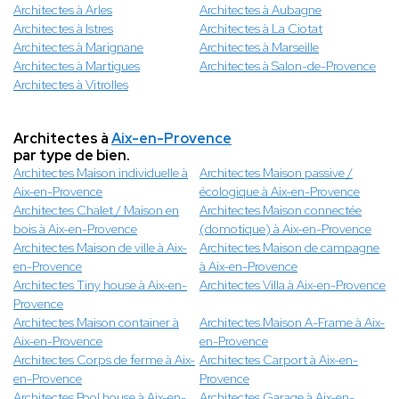
Architectes à Arles
Architectes à Aubagne
Architectes à Istres
Architectes à La Ciotat
Architectes à Marignane
Architectes à Marseille
Architectes à Martigues
Architectes à Salon-de-Provence
Architectes à Vitrolles
Architectes à
Aix-en-Provence
par type de bien.
Architectes Maison individuelle à
Architectes Maison passive /
Aix-en-Provence
écologique à Aix-en-Provence
Architectes Chalet / Maison en
Architectes Maison connectée
bois à Aix-en-Provence
(domotique) à Aix-en-Provence
Architectes Maison de ville à Aix-
Architectes Maison de campagne
en-Provence
à Aix-en-Provence
Architectes Tiny house à Aix-en-
Architectes Villa à Aix-en-Provence
Provence
Architectes Maison container à
Architectes Maison A-Frame à Aix-
Aix-en-Provence
en-Provence
Architectes Corps de ferme à Aix-
Architectes Carport à Aix-en-
en-Provence
Provence
Architectes Pool house à Aix-en-
Architectes Garage à Aix-en-