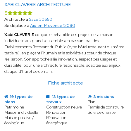
XABI CLAVERIE ARCHITECTURE
5
Architecte à
Saze 30650
Se déplace à
Aix-en-Provence 13080
Xabi CLAVERIE
conçoit et réhabilite des projets de la maison
individuelle aux grands ensembles en passant par des
Etablissements Recevant du Public (type hôtel restaurant ou même
tertiaire), en plaçant l’humain et la sobriété au cœur de chaque
réalisation. Son approche allie innovation, respect des usages et
durabilité, pour une architecture responsable, adaptée aux enjeux
d’aujourd’hui et de demain.
Fiche architecte
19 types de
13 types de
3 missions
biens
travaux
Plan
Patrimoine
Construction neuve
Permis de construire
Maison individuelle
Rénovation
Suivi de chantier
Maison passive /
Rénovation
écologique
énergétique