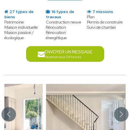
27 types de
16 types de
7 missions
biens
travaux
Plan
Patrimoine
Construction neuve
Permis de construire
Maison individuelle
Rénovation
Suivi de chantier
Maison passive /
Rénovation
écologique
énergétique
ENVOYER UN MESSAGE
Réponse sous 24 heures