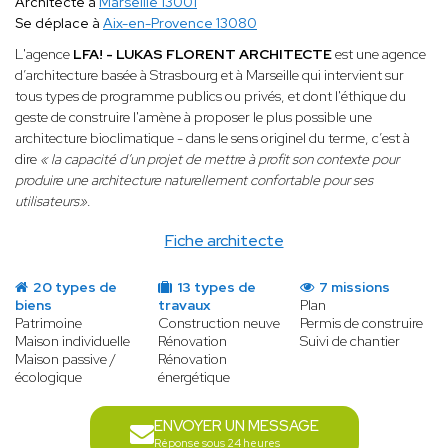
Architecte à
Marseille 13001
Se déplace à
Aix-en-Provence 13080
L'agence
LFA! - LUKAS FLORENT ARCHITECTE
est une agence
d’architecture basée à Strasbourg et à Marseille qui intervient sur
tous types de programme publics ou privés, et dont l'éthique du
geste de construire l'amène à proposer le plus possible une
architecture bioclimatique - dans le sens originel du terme, c’est à
dire
« la capacité d’un projet de mettre à profit son contexte pour
produire une architecture naturellement confortable pour ses
utilisateurs»
.
Fiche architecte
20 types de
13 types de
7 missions
biens
travaux
Plan
Patrimoine
Construction neuve
Permis de construire
Maison individuelle
Rénovation
Suivi de chantier
Maison passive /
Rénovation
écologique
énergétique
ENVOYER UN MESSAGE
Réponse sous 24 heures