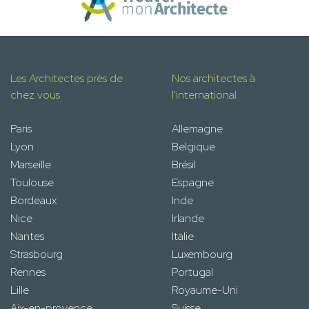
Les Architectes près de
Nos architectes à
chez vous
l'international
Paris
Allemagne
Lyon
Belgique
Marseille
Brésil
Toulouse
Espagne
Bordeaux
Inde
Nice
Irlande
Nantes
Italie
Strasbourg
Luxembourg
Rennes
Portugal
Lille
Royaume-Uni
Aix-en-provence
Suisse