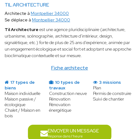
TIL ARCHITECTURE
Architecte à
Montpellier 34000
Se déplace à
Montpellier 34000
Til Architecture
est une agence pluridisciplinaire (architecture,
urbanisme, scénographie, architecture d'intérieur, design,
signalétique, etc.) forte de plus de 25 ans d'expérience, animée par
un engagement écologique et social fort et adoptant une approche
bioclimatique contextuelle et sur mesure.
Fiche architecte
17 types de
10 types de
3 missions
biens
travaux
Plan
Maison individuelle
Construction neuve
Permis de construire
Maison passive /
Rénovation
Suivi de chantier
écologique
Rénovation
Chalet / Maison en
énergétique
bois
ENVOYER UN MESSAGE
Réponse dans l'heure