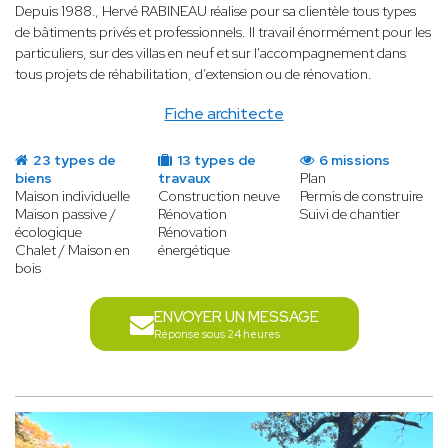
Depuis 1988
.
, Hervé RABINEAU réalise pour sa clientèle tous types
de bâtiments privés et professionnels. Il travail énormément pour les
particuliers, sur des villas en neuf et sur l'accompagnement dans
tous projets de réhabilitation, d’extension ou de rénovation.
Fiche architecte
23 types de
13 types de
6 missions
biens
travaux
Plan
Maison individuelle
Construction neuve
Permis de construire
Maison passive /
Rénovation
Suivi de chantier
écologique
Rénovation
Chalet / Maison en
énergétique
bois
ENVOYER UN MESSAGE
Réponse sous 24 heures