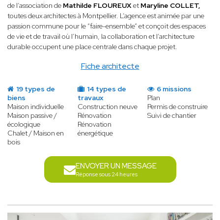
de l’association de
Mathilde FLOUREUX
et
Maryline COLLET,
toutes deux architectes à Montpellier. L’agence est animée par une
passion commune pour le “faire-ensemble” et conçoit des espaces
de vie et de travail où l’humain, la collaboration et l’architecture
durable occupent une place centrale dans chaque projet.
Fiche architecte
19 types de
14 types de
6 missions
biens
travaux
Plan
Maison individuelle
Construction neuve
Permis de construire
Maison passive /
Rénovation
Suivi de chantier
écologique
Rénovation
Chalet / Maison en
énergétique
bois
ENVOYER UN MESSAGE
Réponse sous 24 heures