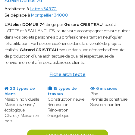
Atelier Domus 74
Architecte à
Lattes 34970
Se déplace à
Montpellier 34000
L’Atelier DOMUS 74
dirigé par
Gérard CRISTEAU
, basé à
LATTES et à SALLANCHES, saura vous accompagner et vous guider
dans vos projets personnels ou professionnels tant en neuf qu’en
réhabilitation. Fort de son expérience dans la diversité de projets
réalisés,
Gérard CRISTEAU
évolue dans une démarche d’écoute,
de production d’une architecture de qualité respectueuse de
l’environnement afin de satisfaire ses clients.
Fiche architecte
23 types de
15 types de
6 missions
biens
travaux
Plan
Maison individuelle
Construction neuve
Permis de construire
Maison passive /
Rénovation
Suivi de chantier
écologique
Rénovation
Chalet / Maison en
énergétique
bois