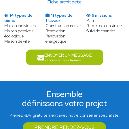
Fiche architecte
14 types de
11 types de
5 missions
biens
travaux
Plan
Maison individuelle
Construction neuve
Permis de construire
Maison passive /
Rénovation
Suivi de chantier
écologique
Rénovation
Maison de ville
énergétique
ENVOYER UN MESSAGE
Réponse sous 72 heures
Ensemble
définissons votre projet
Prenez RDV gratuitement avec notre conseiller spécialiste.
PRENDRE RENDEZ-VOUS