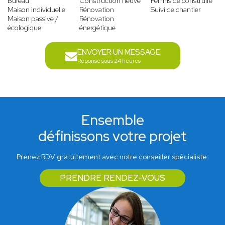
Bureau
Construction neuve
Permis de construire
Maison individuelle
Rénovation
Suivi de chantier
Maison passive /
Rénovation
écologique
énergétique
ENVOYER UN MESSAGE
Réponse sous 24 heures
Ensemble
définissons votre projet
Prenez RDV gratuitement avec notre conseiller spécialiste.
PRENDRE RENDEZ-VOUS