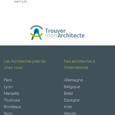
exemple.
Les Architectes près de
Nos architectes à
chez vous
l'international
Paris
Allemagne
Lyon
Belgique
Marseille
Brésil
Toulouse
Espagne
Bordeaux
Inde
Nice
Irlande