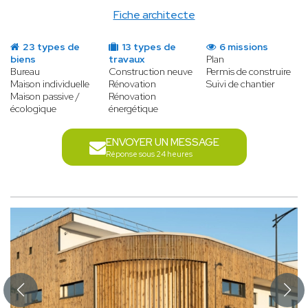
Fiche architecte
23 types de
13 types de
6 missions
biens
travaux
Plan
Bureau
Construction neuve
Permis de construire
Maison individuelle
Rénovation
Suivi de chantier
Maison passive /
Rénovation
écologique
énergétique
ENVOYER UN MESSAGE
Réponse sous 24 heures