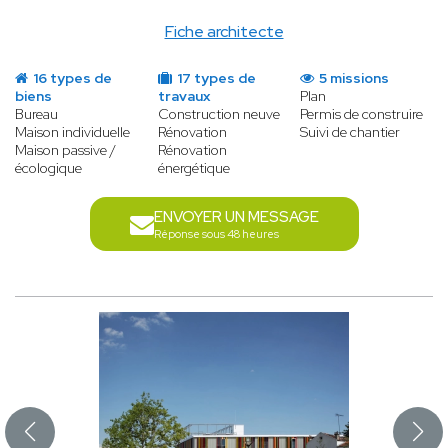
Fiche architecte
16 types de
17 types de
5 missions
biens
travaux
Plan
Bureau
Construction neuve
Permis de construire
Maison individuelle
Rénovation
Suivi de chantier
Maison passive /
Rénovation
écologique
énergétique
ENVOYER UN MESSAGE
Réponse sous 48 heures