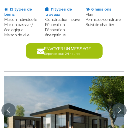
13 types de
11 types de
6 missions
biens
travaux
Plan
Maison individuelle
Construction neuve
Permis de construire
Maison passive /
Rénovation
Suivi de chantier
écologique
Rénovation
Maison de ville
énergétique
ENVOYER UN MESSAGE
Réponse sous 24 heures