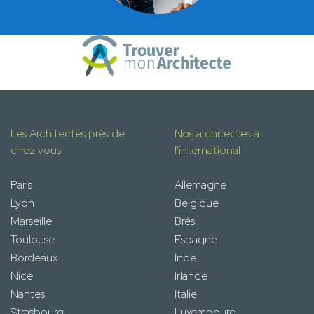
Les Architectes près de
Nos architectes à
chez vous
l'international
Paris
Allemagne
Lyon
Belgique
Marseille
Brésil
Toulouse
Espagne
Bordeaux
Inde
Nice
Irlande
Nantes
Italie
Strasbourg
Luxembourg