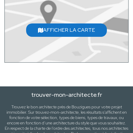
AFFICHER LA CARTE
trouver-mon-architecte.fr
Trouvez le bon architecte près de
Bouzigues
pour votre projet
immobilier. Sur trouvez-mon-architecte, les résultats s’affichent en
fonction de votre sélection,
types de biens, types de travaux
, ou
encore en fonction d’une architecture
du style que vous souhaitez
.
En respect de la charte de l’ordre des architectes, tous nos architectes