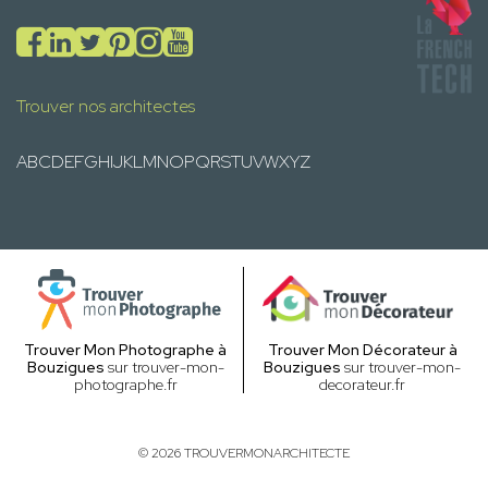
Trouver nos architectes
A
B
C
D
E
F
G
H
I
J
K
L
M
N
O
P
Q
R
S
T
U
V
W
X
Y
Z
Trouver Mon Photographe à
Trouver Mon Décorateur à
Bouzigues
sur trouver-mon-
Bouzigues
sur trouver-mon-
photographe.fr
decorateur.fr
© 2026 TROUVERMONARCHITECTE