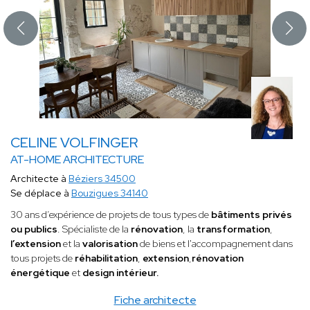
CELINE VOLFINGER
AT-HOME ARCHITECTURE
Architecte à
Béziers 34500
Se déplace à
Bouzigues 34140
30 ans d’expérience de projets de tous types de
bâtiments privés
ou publics
. Spécialiste de la
rénovation
, la
transformation
,
l’extension
et la
valorisation
de biens et l'accompagnement dans
tous projets de
réhabilitation
,
extension
,
rénovation
énergétique
et
design intérieur.
Fiche architecte