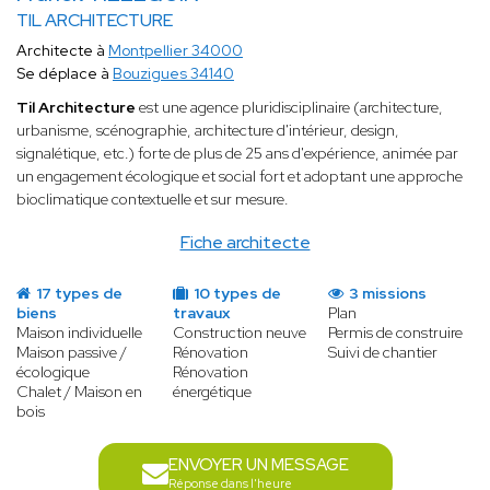
TIL ARCHITECTURE
Architecte à
Montpellier 34000
Se déplace à
Bouzigues 34140
Til Architecture
est une agence pluridisciplinaire (architecture,
urbanisme, scénographie, architecture d'intérieur, design,
signalétique, etc.) forte de plus de 25 ans d'expérience, animée par
un engagement écologique et social fort et adoptant une approche
bioclimatique contextuelle et sur mesure.
Fiche architecte
17 types de
10 types de
3 missions
biens
travaux
Plan
Maison individuelle
Construction neuve
Permis de construire
Maison passive /
Rénovation
Suivi de chantier
écologique
Rénovation
Chalet / Maison en
énergétique
bois
ENVOYER UN MESSAGE
Réponse dans l'heure