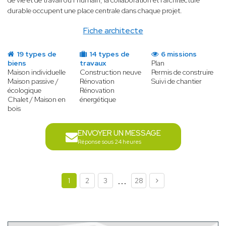
de vie et de travail où l’humain, la collaboration et l’architecture
durable occupent une place centrale dans chaque projet.
Fiche architecte
19 types de
14 types de
6 missions
biens
travaux
Plan
Maison individuelle
Construction neuve
Permis de construire
Maison passive /
Rénovation
Suivi de chantier
écologique
Rénovation
Chalet / Maison en
énergétique
bois
ENVOYER UN MESSAGE
Réponse sous 24 heures
...
1
2
3
28