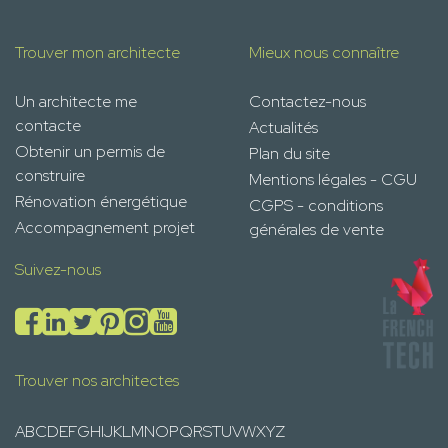
Trouver mon architecte
Mieux nous connaître
Un architecte me
Contactez-nous
contacte
Actualités
Obtenir un permis de
Plan du site
construire
Mentions légales - CGU
Rénovation énergétique
CGPS - conditions
Accompagnement projet
générales de vente
Suivez-nous
Trouver nos architectes
A
B
C
D
E
F
G
H
I
J
K
L
M
N
O
P
Q
R
S
T
U
V
W
X
Y
Z