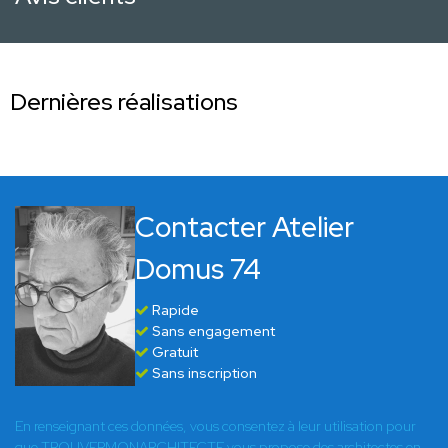
Dernières réalisations
Contacter Atelier
Domus 74
Rapide
Sans engagement
Gratuit
Sans inscription
En renseignant ces données, vous consentez à leur utilisation pour
que TROUVERMONARCHITECTE vous propose des architectes en