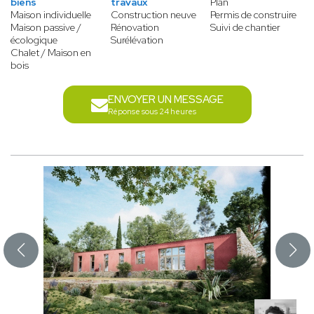
biens
travaux
Plan
Maison individuelle
Construction neuve
Permis de construire
Maison passive /
Rénovation
Suivi de chantier
écologique
Surélévation
Chalet / Maison en
bois
ENVOYER UN MESSAGE
Réponse sous 24 heures