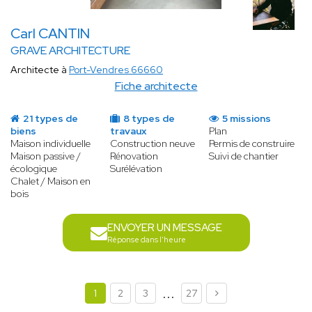
Carl CANTIN
GRAVE ARCHITECTURE
Architecte à
Port-Vendres 66660
Fiche architecte
21 types de
8 types de
5 missions
biens
travaux
Plan
Maison individuelle
Construction neuve
Permis de construire
Maison passive /
Rénovation
Suivi de chantier
écologique
Surélévation
Chalet / Maison en
bois
ENVOYER UN MESSAGE
Réponse dans l'heure
...
1
2
3
27