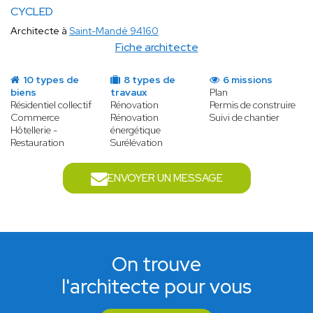
CYCLED
Architecte à
Saint-Mandé 94160
Fiche architecte
10 types de
8 types de
6 missions
biens
travaux
Plan
Résidentiel collectif
Rénovation
Permis de construire
Commerce
Rénovation
Suivi de chantier
Hôtellerie -
énergétique
Restauration
Surélévation
ENVOYER UN MESSAGE
On trouve
l'architecte pour vous