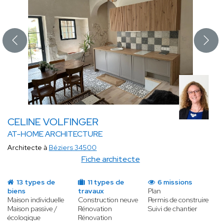
CELINE VOLFINGER
AT-HOME ARCHITECTURE
Architecte à
Béziers 34500
Fiche architecte
13 types de
11 types de
6 missions
biens
travaux
Plan
Maison individuelle
Construction neuve
Permis de construire
Maison passive /
Rénovation
Suivi de chantier
écologique
Rénovation