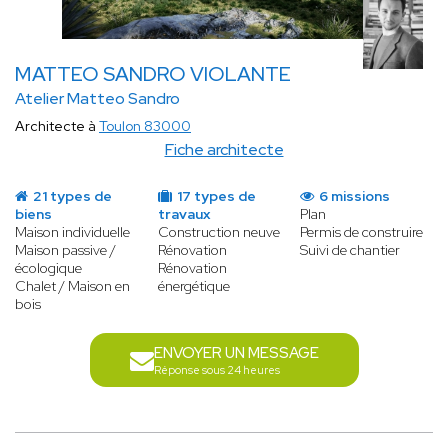
MATTEO SANDRO VIOLANTE
Atelier Matteo Sandro
Architecte à
Toulon 83000
Fiche architecte
21 types de
17 types de
6 missions
biens
travaux
Plan
Maison individuelle
Construction neuve
Permis de construire
Maison passive /
Rénovation
Suivi de chantier
écologique
Rénovation
Chalet / Maison en
énergétique
bois
ENVOYER UN MESSAGE
Réponse sous 24 heures