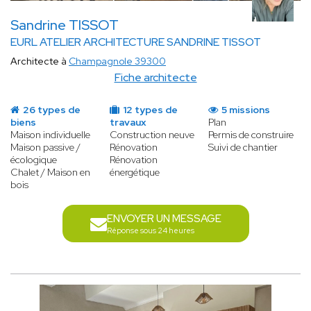
Sandrine TISSOT
EURL ATELIER ARCHITECTURE SANDRINE TISSOT
Architecte à
Champagnole 39300
Fiche architecte
26 types de
12 types de
5 missions
biens
travaux
Plan
Maison individuelle
Construction neuve
Permis de construire
Maison passive /
Rénovation
Suivi de chantier
écologique
Rénovation
Chalet / Maison en
énergétique
bois
ENVOYER UN MESSAGE
Réponse sous 24 heures