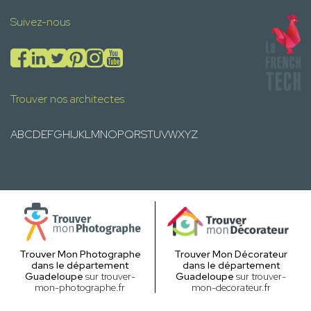
Suivez-nous
Trouver nos architectes
A
B
C
D
E
F
G
H
I
J
K
L
M
N
O
P
Q
R
S
T
U
V
W
X
Y
Z
Trouver Mon Photographe
Trouver Mon Décorateur
dans le département
dans le département
Guadeloupe
sur trouver-
Guadeloupe
sur trouver-
mon-photographe.fr
mon-decorateur.fr