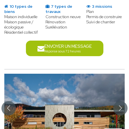
10 types de
7 types de
3 missions
biens
travaux
Plan
Maison individuelle
Construction neuve
Permis de construire
Maison passive /
Rénovation
Suivi de chantier
écologique
Surélévation
Résidentiel collectif
ENVOYER UN MESSAGE
Réponse sous 72 heures