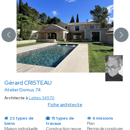
Gérard CRISTEAU
Atelier Domus 74
Architecte à
Lattes 34970
Fiche architecte
23 types de
15 types de
6 missions
biens
travaux
Plan
Maison individuelle
Construction neuve
Permis de construire