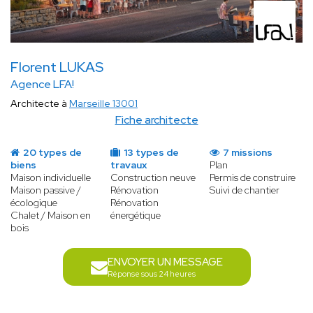
Florent LUKAS
Agence LFA!
Architecte à
Marseille 13001
Fiche architecte
20 types de
13 types de
7 missions
biens
travaux
Plan
Maison individuelle
Construction neuve
Permis de construire
Maison passive /
Rénovation
Suivi de chantier
écologique
Rénovation
Chalet / Maison en
énergétique
bois
ENVOYER UN MESSAGE
Réponse sous 24 heures