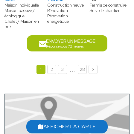
Maison individuelle
Construction neuve
Permis de construire
Maison passive /
Rénovation
Suivi de chantier
écologique
Rénovation
Chalet / Maison en
énergétique
bois
ENVOYER UN MESSAGE
Réponse sous 72 heures
...
1
2
3
28
AFFICHER LA CARTE