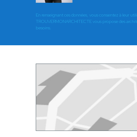
En renseignant ces données, vous consentez à leur util
TROUVERMONARCHITECTE vous propose des architect
besoins.