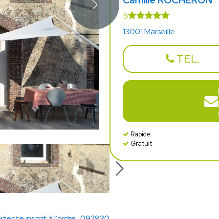
Camille ROCHERON
5
13001 Marseille
TEL.
Rapide
Gratuit
itecte inscrit à l’ordre : 092830