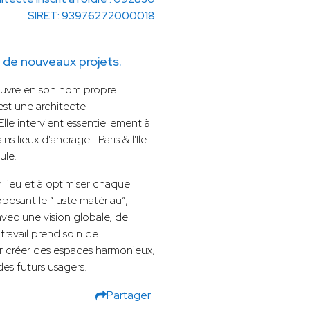
SIRET: 93976272000018
de nouveaux projets.
’Œuvre en son nom propre
est une architecte
le intervient essentiellement à
ns lieux d'ancrage : Paris & l'Ile
ule.
n lieu et à optimiser chaque
oposant le “juste matériau”,
avec une vision globale, de
 travail prend soin de
ur créer des espaces harmonieux,
es futurs usagers.
Partager