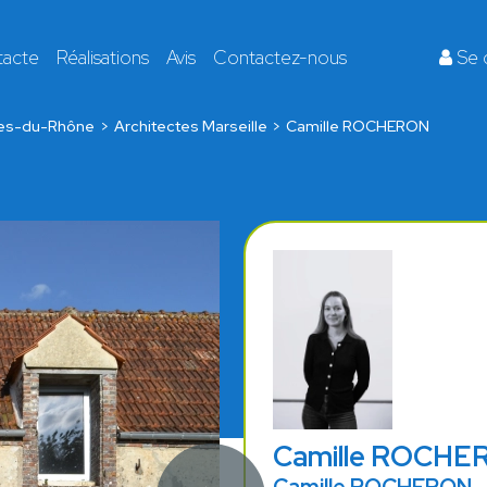
tacte
Réalisations
Avis
Contactez-nous
Se 
es-du-Rhône
Architectes Marseille
Camille ROCHERON
Camille ROCHE