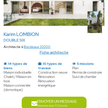
Karim LOMBION
DOUBLE SIX
Architecte à
Bordeaux 33200
Fiche architecte
14 types de
10 types de
5 missions
biens
travaux
Plan
Maison individuelle
Construction neuve
Permis de construire
Chalet / Maison en
Rénovation
Suivi de chantier
bois
Rénovation
Maison connectée
énergétique
(domotique)
ENVOYER UN MESSAGE
Réponse sous 72 heures