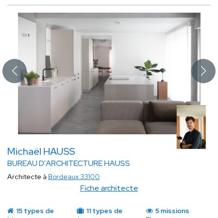
Michaël HAUSS
BUREAU D'ARCHITECTURE HAUSS
Architecte à
Bordeaux 33100
Fiche architecte
15 types de
11 types de
5 missions