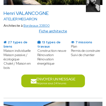
Henri VALANCOGNE
ATELIER MEGARON
Architecte à
Bordeaux 33800
Fiche architecte
27 types de
13 types de
7 missions
biens
travaux
Plan
Maison individuelle
Construction neuve
Permis de construire
Maison passive /
Rénovation
Suivi de chantier
écologique
Rénovation
Chalet / Maison en
énergétique
bois
ENVOYER UN MESSAGE
Réponse sous 24 heures