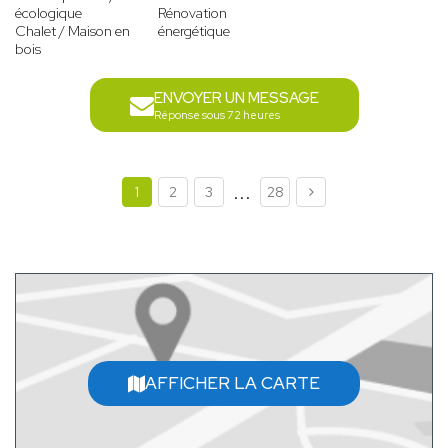
écologique
Rénovation
Chalet / Maison en
énergétique
bois
ENVOYER UN MESSAGE
Réponse sous 72 heures
...
1
2
3
28
AFFICHER LA CARTE