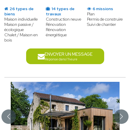
26 types de
14 types de
6 missions
biens
travaux
Plan
Maison individuelle
Construction neuve
Permis de construire
Maison passive /
Rénovation
Suivi de chantier
écologique
Rénovation
Chalet / Maison en
énergétique
bois
ENVOYER UN MESSAGE
Réponse dans l'heure