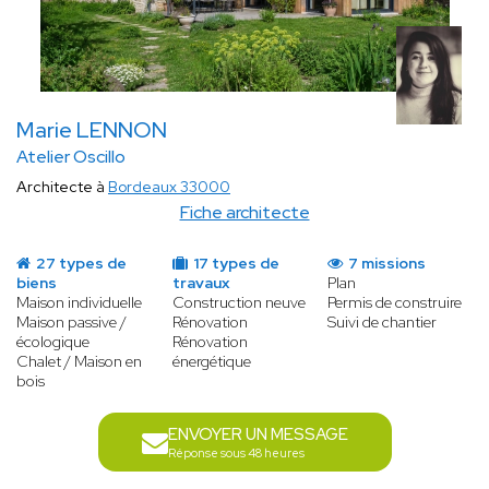
Marie LENNON
Atelier Oscillo
Architecte à
Bordeaux 33000
Fiche architecte
27 types de
17 types de
7 missions
biens
travaux
Plan
Maison individuelle
Construction neuve
Permis de construire
Maison passive /
Rénovation
Suivi de chantier
écologique
Rénovation
Chalet / Maison en
énergétique
bois
ENVOYER UN MESSAGE
Réponse sous 48 heures