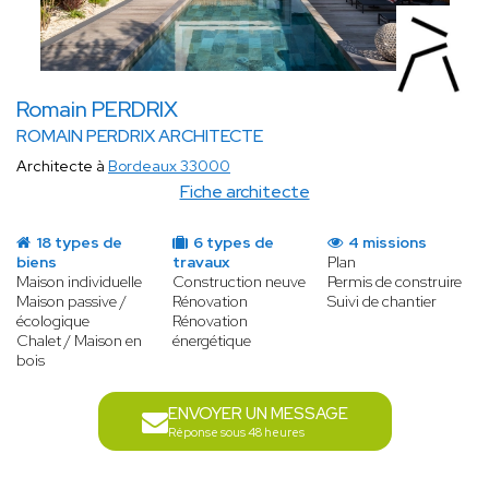
Romain PERDRIX
ROMAIN PERDRIX ARCHITECTE
Architecte à
Bordeaux 33000
Fiche architecte
18 types de
6 types de
4 missions
biens
travaux
Plan
Maison individuelle
Construction neuve
Permis de construire
Maison passive /
Rénovation
Suivi de chantier
écologique
Rénovation
Chalet / Maison en
énergétique
bois
ENVOYER UN MESSAGE
Réponse sous 48 heures