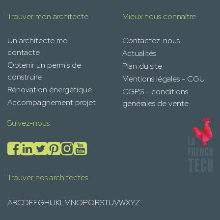
Trouver mon architecte
Mieux nous connaître
Un architecte me
Contactez-nous
contacte
Actualités
Obtenir un permis de
Plan du site
construire
Mentions légales - CGU
Rénovation énergétique
CGPS - conditions
Accompagnement projet
générales de vente
Suivez-nous
Trouver nos architectes
A
B
C
D
E
F
G
H
I
J
K
L
M
N
O
P
Q
R
S
T
U
V
W
X
Y
Z