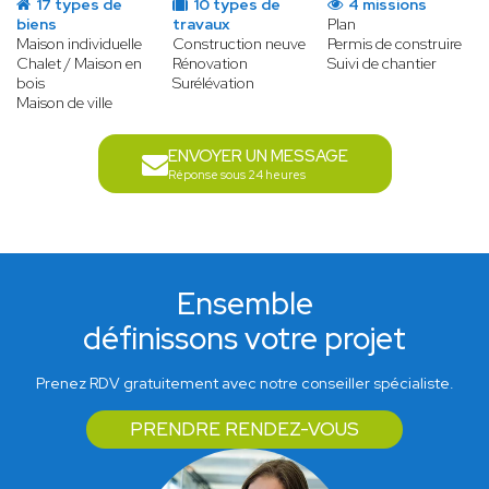
17 types de
10 types de
4 missions
biens
travaux
Plan
Maison individuelle
Construction neuve
Permis de construire
Chalet / Maison en
Rénovation
Suivi de chantier
bois
Surélévation
Maison de ville
ENVOYER UN MESSAGE
Réponse sous 24 heures
Ensemble
définissons votre projet
Prenez RDV gratuitement avec notre conseiller spécialiste.
PRENDRE RENDEZ-VOUS