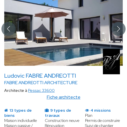
Ludovic FABRE ANDREOTTI
FABRE ANDREOTTI ARCHITECTURE
Architecte à
Pessac 33600
Fiche architecte
13 types de
9 types de
4 missions
biens
travaux
Plan
Maison individuelle
Construction neuve
Permis de construire
Maison passive /
Rénovation
Suivi de chantier