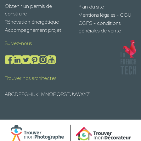
Obtenir un permis de
Plan du site
construire
Mentions légales - CGU
Rénovation énergétique
CGPS - conditions
Accompagnement projet
générales de vente
Suivez-nous
Trouver nos architectes
A
B
C
D
E
F
G
H
I
J
K
L
M
N
O
P
Q
R
S
T
U
V
W
X
Y
Z