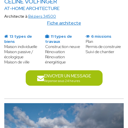
CELINE VOLFINGER
AT-HOME ARCHITECTURE
Architecte à
Béziers 34500
Fiche architecte
13 types de
11 types de
6 missions
biens
travaux
Plan
Maison individuelle
Construction neuve
Permis de construire
Maison passive /
Rénovation
Suivi de chantier
écologique
Rénovation
Maison de ville
énergétique
ENVOYER UN MESSAGE
Réponse sous 24 heures