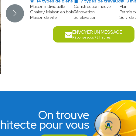
14 types de biens
7 types de travaux
3 mi
Maison individuelle
Construction neuve
Plan
Chalet / Maison en bois
Rénovation
Permis d
Maison de ville
Surélévation
Suivi de 
ENVOYER UN MESSAGE
Réponse sous 72 heures
On trouve
rchitecte pour vous