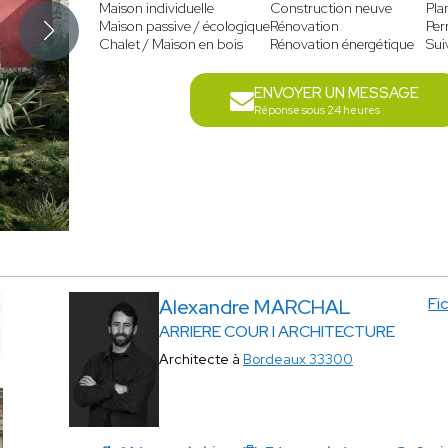
Maison individuelle
Construction neuve
Pla
Maison passive / écologique
Rénovation
Per
Chalet / Maison en bois
Rénovation énergétique
Sui
ENVOYER UN MESSAGE
Réponse sous 24 heures
Fi
Alexandre MARCHAL
ARRIERE COUR I ARCHITECTURE
Architecte à
Bordeaux 33300