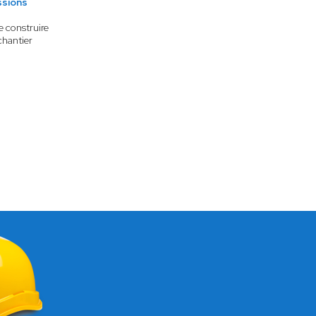
ssions
e construire
chantier