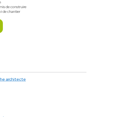
n
mis de construire
vi de chantier
che architecte