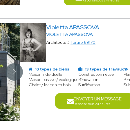
Réponse sous 24 heures
Violetta APASSOVA
VIOLETTA APASSOVA
Architecte à
Tarare 69170
18 types de biens
13 types de travaux
Maison individuelle
Construction neuve
Pla
Maison passive / écologique
Rénovation
Per
Chalet / Maison en bois
Surélévation
Sui
ENVOYER UN MESSAGE
Réponse sous 24 heures