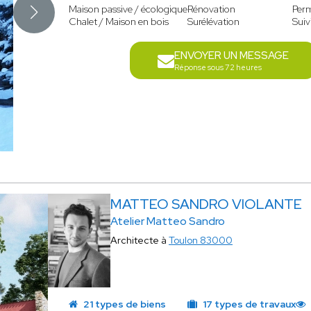
Maison passive / écologique
Rénovation
Perm
Chalet / Maison en bois
Surélévation
Suiv
ENVOYER UN MESSAGE
Réponse sous 72 heures
MATTEO SANDRO VIOLANTE
Atelier Matteo Sandro
Architecte à
Toulon 83000
21 types de biens
17 types de travaux