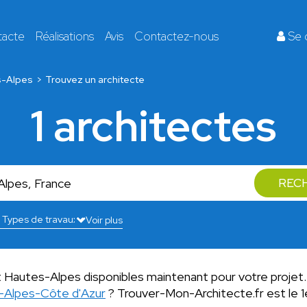
tacte
Réalisations
Avis
Contactez-nous
Se 
s-Alpes
Trouvez un architecte
1 architectes
REC
Voir plus
t Hautes-Alpes disponibles maintenant pour votre projet.
-Alpes-Côte d'Azur
? Trouver-Mon-Architecte.fr est le 1