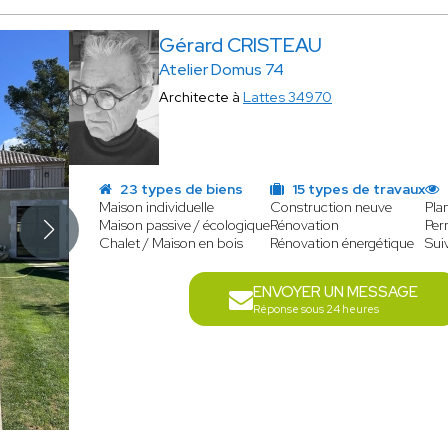
Gérard CRISTEAU
Atelier Domus 74
Architecte à
Lattes 34970
23 types de biens
15 types de travaux
Maison individuelle
Construction neuve
Pla
Maison passive / écologique
Rénovation
Per
Chalet / Maison en bois
Rénovation énergétique
Sui
ENVOYER UN MESSAGE
Réponse sous 24 heures