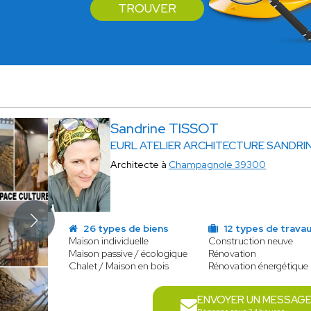
TROUVER
Sandrine TISSOT
EURL ATELIER ARCHITECTURE SANDRI
Architecte à
Champagnole 39300
26 types de biens
12 types de trava
Maison individuelle
Construction neuve
Maison passive / écologique
Rénovation
Chalet / Maison en bois
Rénovation énergétique
ENVOYER UN MESSAG