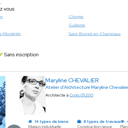
.
ez vous
on
Chorges
Guillestre
e-Montéglin
Saint-Bonnet-en-Champsaur
Sans inscription
Maryline CHEVALIER
Atelier d'Architecture Maryline Chevalie
Architecte à
Crots 05200
14 types de biens
8 types de travaux
4
Maison individuelle
Construction neuve
Plan