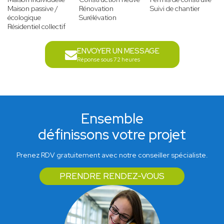
Maison passive /
Rénovation
Suivi de chantier
écologique
Surélévation
Résidentiel collectif
ENVOYER UN MESSAGE
Réponse sous 72 heures
Ensemble
définissons votre projet
Prenez RDV gratuitement avec notre conseiller spécialiste.
PRENDRE RENDEZ-VOUS