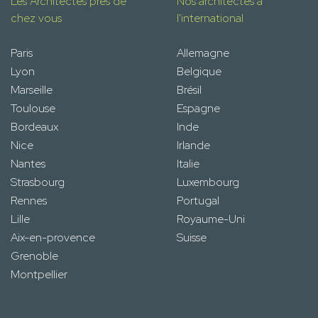
Les Architectes près de
Nos architectes à
chez vous
l'international
Paris
Allemagne
Lyon
Belgique
Marseille
Brésil
Toulouse
Espagne
Bordeaux
Inde
Nice
Irlande
Nantes
Italie
Strasbourg
Luxembourg
Rennes
Portugal
Lille
Royaume-Uni
Aix-en-provence
Suisse
Grenoble
Montpellier