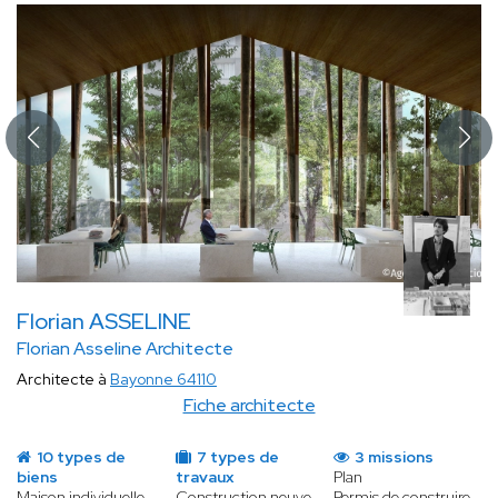
Florian ASSELINE
Florian Asseline Architecte
Architecte à
Bayonne 64110
Fiche architecte
10 types de
7 types de
3 missions
biens
travaux
Plan
Maison individuelle
Construction neuve
Permis de construire