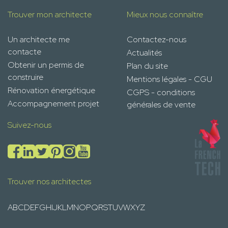
Trouver mon architecte
Mieux nous connaître
Un architecte me
Contactez-nous
contacte
Actualités
Obtenir un permis de
Plan du site
construire
Mentions légales - CGU
Rénovation énergétique
CGPS - conditions
Accompagnement projet
générales de vente
Suivez-nous
Trouver nos architectes
A
B
C
D
E
F
G
H
I
J
K
L
M
N
O
P
Q
R
S
T
U
V
W
X
Y
Z