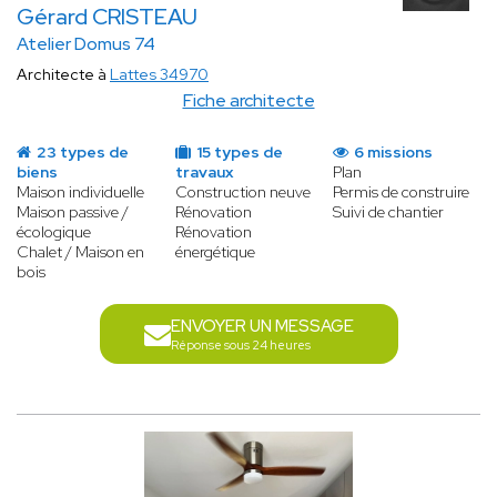
Gérard CRISTEAU
Atelier Domus 74
Architecte à
Lattes 34970
Fiche architecte
23 types de
15 types de
6 missions
biens
travaux
Plan
Maison individuelle
Construction neuve
Permis de construire
Maison passive /
Rénovation
Suivi de chantier
écologique
Rénovation
Chalet / Maison en
énergétique
bois
ENVOYER UN MESSAGE
Réponse sous 24 heures