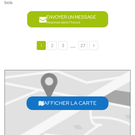
bois
ENVOYER UN MESSAGE
Réponse dans l'heure
...
1
2
3
27
AFFICHER LA CARTE