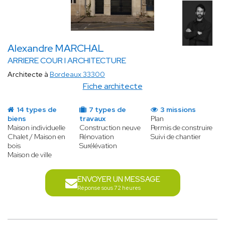
Alexandre MARCHAL
ARRIERE COUR I ARCHITECTURE
Architecte à
Bordeaux 33300
Fiche architecte
14 types de
7 types de
3 missions
biens
travaux
Plan
Maison individuelle
Construction neuve
Permis de construire
Chalet / Maison en
Rénovation
Suivi de chantier
bois
Surélévation
Maison de ville
ENVOYER UN MESSAGE
Réponse sous 72 heures