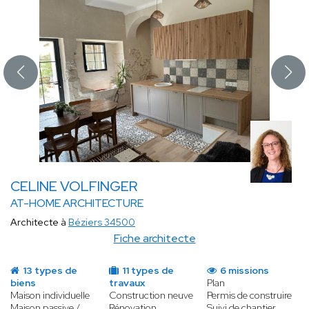
CELINE VOLFINGER
AT-HOME ARCHITECTURE
Architecte à
Béziers 34500
Fiche architecte
13 types de
11 types de
6 missions
biens
travaux
Plan
Maison individuelle
Construction neuve
Permis de construire
Maison passive /
Rénovation
Suivi de chantier