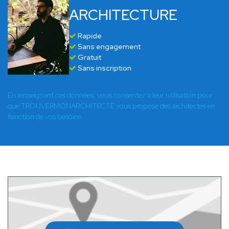
ARCHITECTURE
Rapide
Sans engagement
Gratuit
Sans inscription
En renseignant ces données, vous consentez à leur utilisation pour
que TROUVERMONARCHITECTE vous propose des architectes en
fonction de vos besoins.