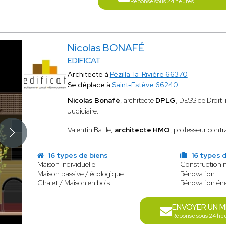
Réponse sous 24 heures
Nicolas BONAFÉ
EDIFICAT
Architecte à
Pézilla-la-Rivière 66370
Se déplace à
Saint-Estève 66240
Nicolas Bonafé
, architecte
DPLG
, DESS de Droit
Judiciaire.
Valentin Batlle,
architecte HMO
, professeur contr
16 types de biens
16 types 
Maison individuelle
Construction 
Maison passive / écologique
Rénovation
Chalet / Maison en bois
Rénovation én
ENVOYER UN 
Réponse sous 24 he