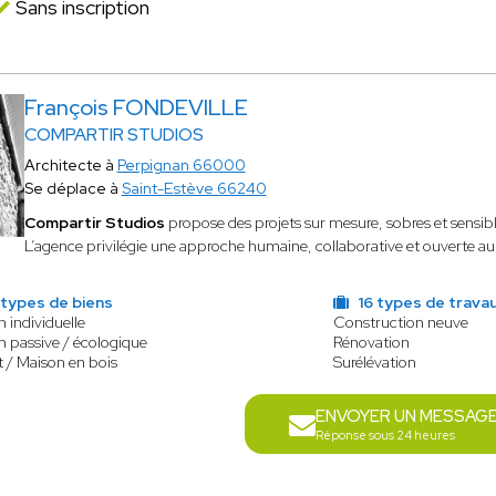
Sans inscription
François FONDEVILLE
COMPARTIR STUDIOS
Architecte à
Perpignan 66000
Se déplace à
Saint-Estève 66240
Compartir Studios
propose des projets sur mesure, sobres et sensibles
L’agence privilégie une approche humaine, collaborative et ouverte au
 types de biens
16 types de trava
 individuelle
Construction neuve
 passive / écologique
Rénovation
 / Maison en bois
Surélévation
ENVOYER UN MESSAG
Réponse sous 24 heures