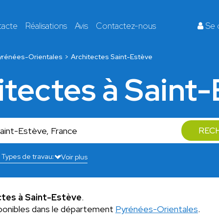
tacte
Réalisations
Avis
Contactez-nous
Se 
yrénées-Orientales
Architectes Saint-Estève
itectes à Saint
REC
Voir plus
ctes à Saint-Estève
.
ponibles dans le département
Pyrénées-Orientales
.