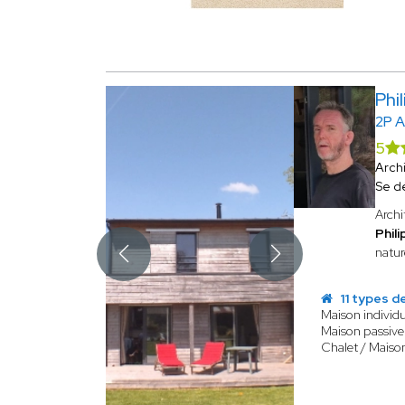
Phi
2P 
5
Arch
Se d
Archi
Phil
natur
11 types d
Maison individu
Maison passive
Chalet / Maiso