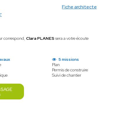
Fiche architecte
E
eur correspond,
Clara PLANES
sera a votre écoute
avaux
5 missions
e
Plan
Permis de construire
tique
Suivi de chantier
SSAGE
s