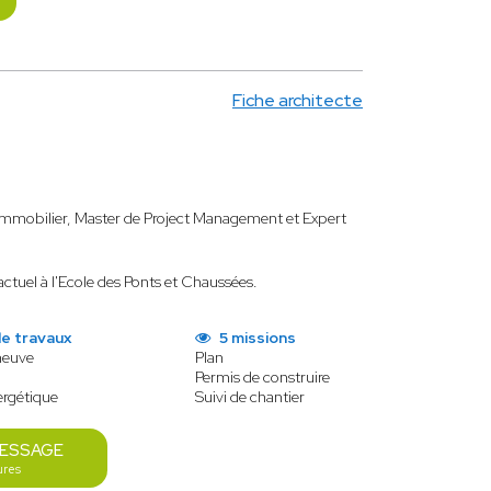
Fiche architecte
 Immobilier, Master de Project Management et Expert
actuel à l'Ecole des Ponts et Chaussées.
de travaux
5 missions
neuve
Plan
Permis de construire
ergétique
Suivi de chantier
MESSAGE
ures