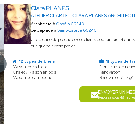
Clara PLANES
ATELIER CLARTE - CLARA PLANES ARCHITECT
Architecte à
Osséja 66340
Se déplace à
Saint-Estève 66240
Une architecte proche de ses clients pour un projet qui l
quelque soit votre projet.
12 types de biens
11 types de tr
Maison individuelle
Construction neuv
Chalet / Maison en bois
Rénovation
Maison de campagne
Rénovation énergé
ENVOYER UN ME
Réponse sous 48 heure