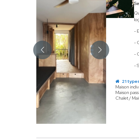
Se
Qu
lo
- 
- 
- 
- 
21 types
Maison indiv
Maison passi
Chalet / Mai