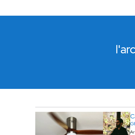
l'a
C
G
Ar