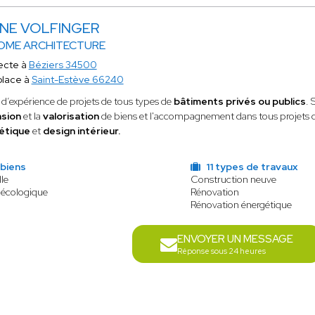
INE VOLFINGER
OME ARCHITECTURE
ecte à
Béziers 34500
place à
Saint-Estève 66240
d’expérience de projets de tous types de
bâtiments privés ou publics
. 
nsion
et la
valorisation
de biens et l'accompagnement dans tous projets 
étique
et
design intérieur.
 biens
11 types de travaux
le
Construction neuve
 écologique
Rénovation
Rénovation énergétique
ENVOYER UN MESSAGE
Réponse sous 24 heures