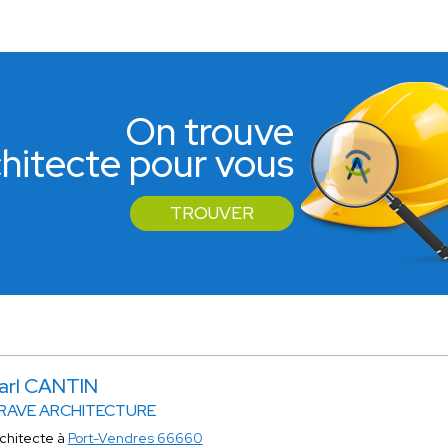
On trouve
rchitecte pour vous
TROUVER
arl CANTIN
RAVE ARCHITECTURE
chitecte à
Port-Vendres 66660