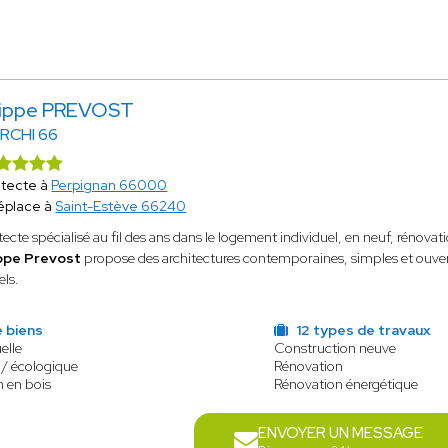
lippe PREVOST
ARCHI 66
itecte à
Perpignan 66000
éplace à
Saint-Estève 66240
tecte spécialisé au fil des ans dans le logement individuel, en neuf, rénovati
ippe Prevost
propose des architectures contemporaines, simples et ouverte
els.
e biens
12 types de travaux
elle
Construction neuve
 / écologique
Rénovation
n en bois
Rénovation énergétique
ENVOYER UN MESSAGE