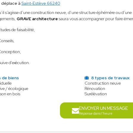
 déplace à
Saint-Estève 66240
’il s’agisse d’une construction neuve, d’une structure éphémère ou d’un
gements,
GRAVE architecture
saura vous accompagner pour faire émerge
Etudes de faisabilité,
Conseils,
Conception,
Suive d'exécution.
 de biens
8 types de travaux
iduelle
Construction neuve
ve / écologique
Rénovation
son en bois
Surélévation
ENVOYER UN MESSAGE
Réponse dans l'heure