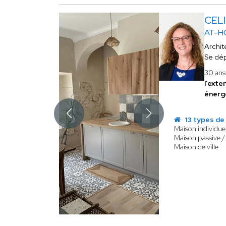
CEL
AT-H
Archit
Se dé
30 ans 
l’exte
énerg
13 types de
Maison individuel
Maison passive /
Maison de ville