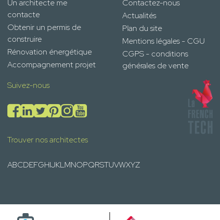
Un architecte me
Contactez-nous
contacte
Actualités
Obtenir un permis de
Plan du site
construire
Mentions légales - CGU
Rénovation énergétique
CGPS - conditions
Accompagnement projet
générales de vente
Suivez-nous
Trouver nos architectes
A
B
C
D
E
F
G
H
I
J
K
L
M
N
O
P
Q
R
S
T
U
V
W
X
Y
Z