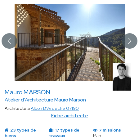
Mauro MARSON
Atelier d'Architecture Mauro Marson
Architecte à
Albon D'Ardèche 07190
Fiche architecte
23 types de
17 types de
7 missions
biens
travaux
Plan