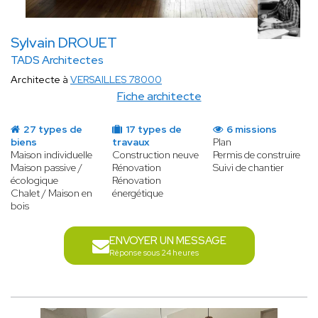
Sylvain DROUET
TADS Architectes
Architecte à
VERSAILLES 78000
Fiche architecte
27 types de
17 types de
6 missions
biens
travaux
Plan
Maison individuelle
Construction neuve
Permis de construire
Maison passive /
Rénovation
Suivi de chantier
écologique
Rénovation
Chalet / Maison en
énergétique
bois
ENVOYER UN MESSAGE
Réponse sous 24 heures