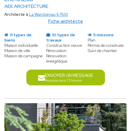
AEK ARCHITECTURE
Architecte à
La Wantzenau 67610
Fiche architecte
11 types de
10 types de
5 missions
biens
travaux
Plan
Maison individuelle
Construction neuve
Permis de construire
Maison de ville
Rénovation
Suivi de chantier
Maison de campagne
Rénovation
énergétique
ENVOYER UN MESSAGE
Réponse sous 72 heures