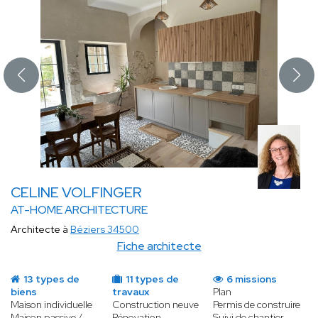
CELINE VOLFINGER
AT-HOME ARCHITECTURE
Architecte à
Béziers 34500
Fiche architecte
13 types de
11 types de
6 missions
biens
travaux
Plan
Maison individuelle
Construction neuve
Permis de construire
Maison passive /
Rénovation
Suivi de chantier