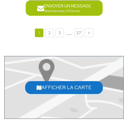
ENVOYER UN MESSAGE
Réponse sous 24 heures
...
1
2
3
27
AFFICHER LA CARTE