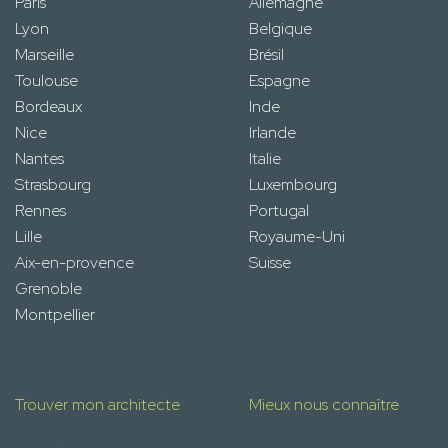
Paris
Allemagne
Lyon
Belgique
Marseille
Brésil
Toulouse
Espagne
Bordeaux
Inde
Nice
Irlande
Nantes
Italie
Strasbourg
Luxembourg
Rennes
Portugal
Lille
Royaume-Uni
Aix-en-provence
Suisse
Grenoble
Montpellier
Trouver mon architecte
Mieux nous connaître