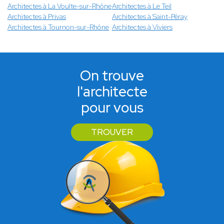
Architectes à La Voulte-sur-Rhône
Architectes à Le Teil
Architectes à Privas
Architectes à Saint-Péray
Architectes à Tournon-sur-Rhône
Architectes à Viviers
On trouve
l'architecte
pour vous
TROUVER