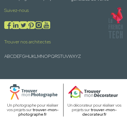
Suivez-nous
Trouver nos architectes
A
B
C
D
E
F
G
H
I
J
K
L
M
N
O
P
Q
R
S
T
U
V
W
X
Y
Z
Un photographe pour réaliser
Un décorateur pour réaliser vos
vos projets sur
trouver-mon-
projets sur
trouver-mon-
photographe.fr
decorateur.fr