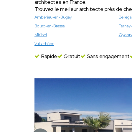
architectes en France.
Trouvez le meilleur architecte près de ch
Ambérieu-en-Bugey
Bellega
Bourg-en-Bresse
Ferney-
Miribel
Oyonn
Valserhône
Rapide
Gratuit
Sans engagement