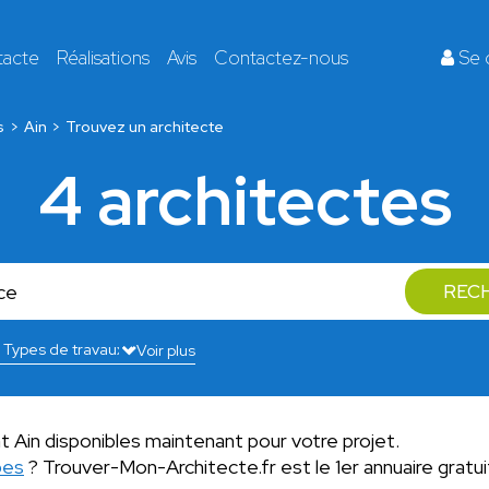
tacte
Réalisations
Avis
Contactez-nous
Se 
s
Ain
Trouvez un architecte
4 architectes
REC
Voir plus
 Ain disponibles maintenant pour votre projet.
pes
? Trouver-Mon-Architecte.fr est le 1er annuaire gratu