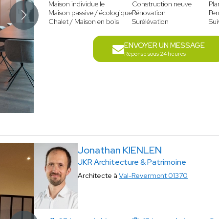
Maison individuelle
Construction neuve
Pla
Maison passive / écologique
Rénovation
Per
Chalet / Maison en bois
Surélévation
Sui
ENVOYER UN MESSAGE
Réponse sous 24 heures
Jonathan KIENLEN
JKR Architecture & Patrimoine
Architecte à
Val-Revermont 01370