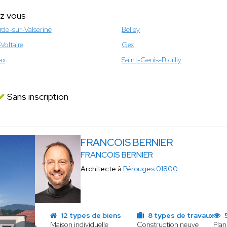
ez vous
rde-sur-Valserine
Belley
Voltaire
Gex
ax
Saint-Genis-Pouilly
Sans inscription
FRANCOIS BERNIER
FRANCOIS BERNIER
Architecte à
Pérouges 01800
12 types de biens
8 types de travaux
5
Maison individuelle
Construction neuve
Plan