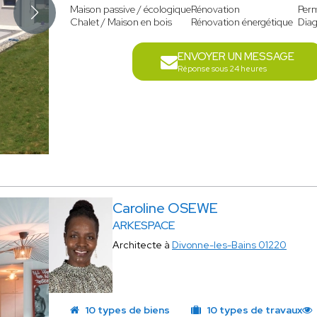
Maison passive / écologique
Rénovation
Perm
Chalet / Maison en bois
Rénovation énergétique
Diag
ENVOYER UN MESSAGE
Réponse sous 24 heures
Caroline OSEWE
ARKESPACE
Architecte à
Divonne-les-Bains 01220
10 types de biens
10 types de travaux