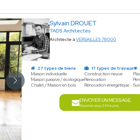
Sylvain DROUET
TADS Architectes
Architecte à
VERSAILLES 78000
27 types de biens
17 types de travaux
Maison individuelle
Construction neuve
Pla
Maison passive / écologique
Rénovation
Per
Chalet / Maison en bois
Rénovation énergétique
Sui
ENVOYER UN MESSAGE
Réponse sous 24 heures