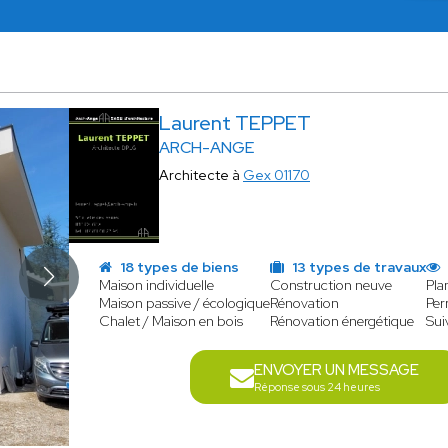
Laurent TEPPET
ARCH-ANGE
Architecte à
Gex 01170
18 types de biens
13 types de travaux
Maison individuelle
Construction neuve
Pla
Maison passive / écologique
Rénovation
Per
Chalet / Maison en bois
Rénovation énergétique
Sui
ENVOYER UN MESSAGE
Réponse sous 24 heures