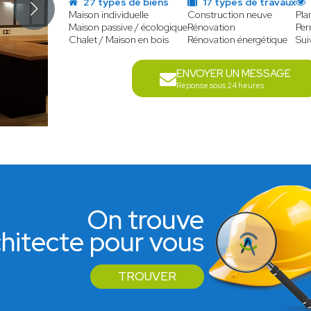
27 types de biens
17 types de travaux
Maison individuelle
Construction neuve
Pla
Maison passive / écologique
Rénovation
Per
Chalet / Maison en bois
Rénovation énergétique
Sui
ENVOYER UN MESSAGE
Réponse sous 24 heures
On trouve
rchitecte pour vous
TROUVER