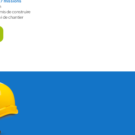
7 missions
n
mis de construire
vi de chantier