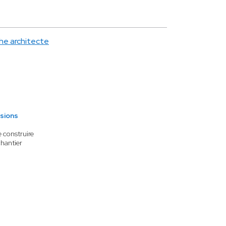
che architecte
sions
 construire
chantier