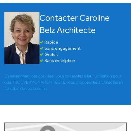
Contacter Caroline
Belz Architecte
Rapide
Sans engagement
Gratuit
Sans inscription
En renseignant ces données, vous consentez à leur utilisation pour
que TROUVERMONARCHITECTE vous propose des architectes en
fonction de vos besoins.