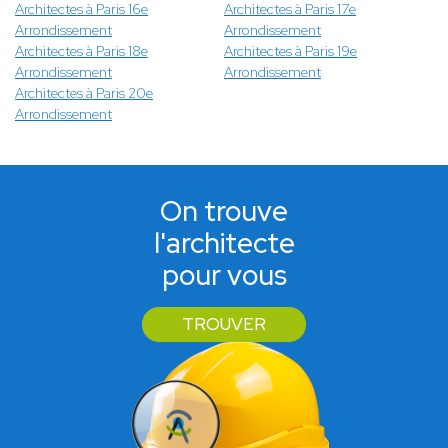
Architectes à Paris 16e
Architectes à Paris 17e
Arrondissement
Arrondissement
Architectes à Paris 18e
Architectes à Paris 19e
Arrondissement
Arrondissement
Architectes à Paris 20e
Arrondissement
On trouve
l'architecte
pour vous
TROUVER