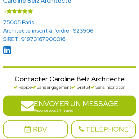
Caroline Belz Architecte
5
75005 Paris
Architecte inscrit à l’ordre : S23506
SIRET: 91973167900016
Contacter Caroline Belz Architecte
Rapide
Sans engagement
Gratuit
Sans inscription
ENVOYER UN MESSAGE
Réponse sous 24 heures
RDV
TÉLÉPHONE