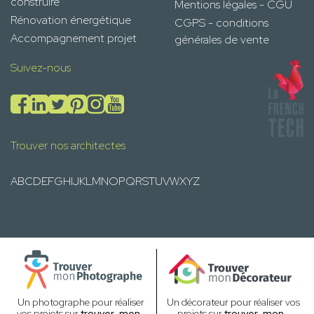
construire
Mentions légales - CGU
Rénovation énergétique
CGPS - conditions
Accompagnement projet
générales de vente
Suivez-nous
Trouver nos architectes
A
B
C
D
E
F
G
H
I
J
K
L
M
N
O
P
Q
R
S
T
U
V
W
X
Y
Z
Un photographe pour réaliser
Un décorateur pour réaliser vos
vos projets sur
trouver-mon-
projets sur
trouver-mon-