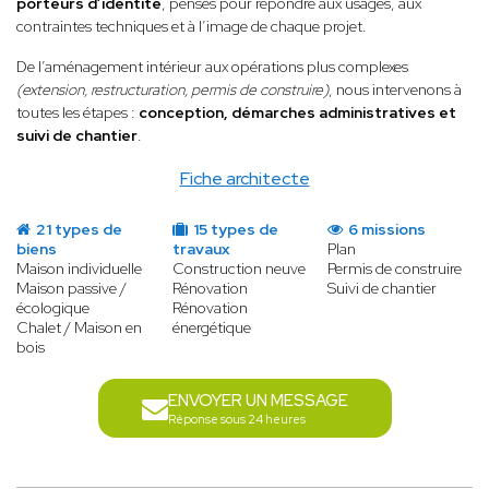
porteurs d’identité
, pensés pour répondre aux usages, aux
contraintes techniques et à l’image de chaque projet.
De l’aménagement intérieur aux opérations plus complexes
(extension, restructuration, permis de construire)
, nous intervenons à
toutes les étapes :
conception, démarches administratives et
suivi de chantier
.
Fiche architecte
21 types de
15 types de
6 missions
biens
travaux
Plan
Maison individuelle
Construction neuve
Permis de construire
Maison passive /
Rénovation
Suivi de chantier
écologique
Rénovation
Chalet / Maison en
énergétique
bois
ENVOYER UN MESSAGE
Réponse sous 24 heures