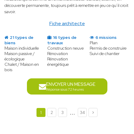
découverte permanente, toujours prêt à remettre en jeu ce qu’il croit
savoir.
Fiche architecte
21 types de
16 types de
6 missions
biens
travaux
Plan
Maison individuelle
Construction neuve
Permis de construire
Maison passive /
Rénovation
Suivi de chantier
écologique
Rénovation
Chalet / Maison en
énergétique
bois
ENVOYER UN MESSAGE
Réponse sous 72 heures
...
1
2
3
34