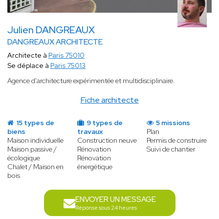
Julien DANGREAUX
DANGREAUX ARCHITECTE
Architecte à
Paris 75010
Se déplace à
Paris 75013
Agence d'architecture expérimentée et multidisciplinaire.
Fiche architecte
15 types de
9 types de
5 missions
biens
travaux
Plan
Maison individuelle
Construction neuve
Permis de construire
Maison passive /
Rénovation
Suivi de chantier
écologique
Rénovation
Chalet / Maison en
énergétique
bois
ENVOYER UN MESSAGE
Réponse sous 24 heures