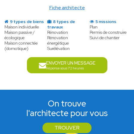
Fiche architecte
9 types de biens
8 types de
5 missions
Maison individuelle
travaux
Plan
Maison passive /
Rénovation
Permis de construire
écologique
Rénovation
Suivi de chantier
Maison connectée
énergétique
(domotique)
Surélévation
ENVOYER UN MESSAGE
Réponse sous 72 heures
On trouve
l'architecte pour vous
TROUVER