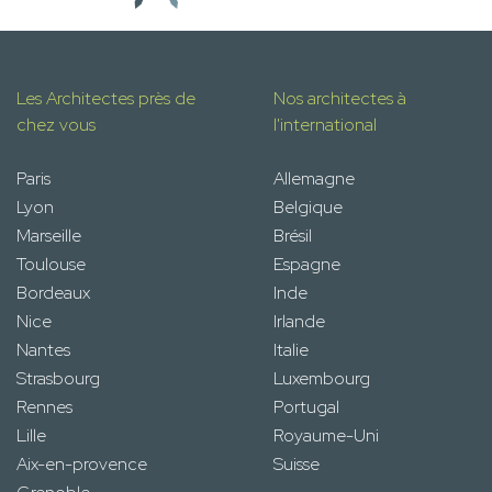
Les Architectes près de
Nos architectes à
chez vous
l'international
Paris
Allemagne
Lyon
Belgique
Marseille
Brésil
Toulouse
Espagne
Bordeaux
Inde
Nice
Irlande
Nantes
Italie
Strasbourg
Luxembourg
Rennes
Portugal
Lille
Royaume-Uni
Aix-en-provence
Suisse