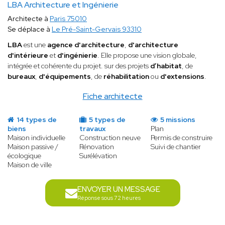
LBA Architecture et Ingénierie
Architecte à
Paris 75010
Se déplace à
Le Pré-Saint-Gervais 93310
LBA
est une
agence d'architecture
,
d'architecture
d'intérieure
et
d'ingénierie
. Elle propose une vision globale,
intégrée et cohérente du projet. sur des projets
d’habitat
, de
bureaux
,
d'équipements
, de
réhabilitation
ou
d'extensions
.
Fiche architecte
14 types de
5 types de
5 missions
biens
travaux
Plan
Maison individuelle
Construction neuve
Permis de construire
Maison passive /
Rénovation
Suivi de chantier
écologique
Surélévation
Maison de ville
ENVOYER UN MESSAGE
Réponse sous 72 heures