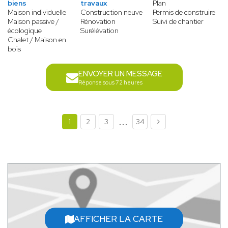
biens
travaux
Plan
Maison individuelle
Construction neuve
Permis de construire
Maison passive /
Rénovation
Suivi de chantier
écologique
Surélévation
Chalet / Maison en
bois
ENVOYER UN MESSAGE
Réponse sous 72 heures
...
1
2
3
34
AFFICHER LA CARTE