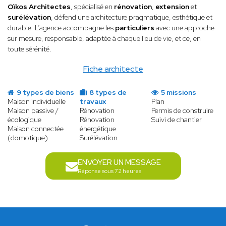
Oïkos Architectes
, spécialisé en
rénovation
,
extension
et
surélévation
, défend une architecture pragmatique, esthétique et
durable. L’agence accompagne les
particuliers
avec une approche
sur mesure, responsable, adaptée à chaque lieu de vie, et ce, en
toute sérénité.
Fiche architecte
9 types de biens
8 types de
5 missions
Maison individuelle
travaux
Plan
Maison passive /
Rénovation
Permis de construire
écologique
Rénovation
Suivi de chantier
Maison connectée
énergétique
(domotique)
Surélévation
ENVOYER UN MESSAGE
Réponse sous 72 heures