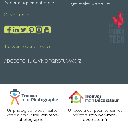
Accompagnement projet
générales de vente
Suivez-nous
Trouver nos architectes
A
B
C
D
E
F
G
H
I
J
K
L
M
N
O
P
Q
R
S
T
U
V
W
X
Y
Z
Un photographe pour réaliser
Un décorateur pour réaliser vos
vos projets sur
trouver-mon-
projets sur
trouver-mon-
photographe.fr
decorateur.fr