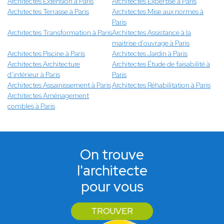
Architectes Extension à Paris
Architectes Expertise à Paris
Architectes Terrasse à Paris
Architectes Mise aux normes à
Paris
Architectes Transformation à Paris
Architectes Assistance à la
maitrise d'ouvrage à Paris
Architectes Piscine à Paris
Architectes Jardin à Paris
Architectes Architecture
Architectes Étude de faisabilité à
d’intérieur à Paris
Paris
Architectes Assainissement à Paris
Architectes Réhabilitation à Paris
Architectes Aménagement
combles à Paris
On trouve
l'architecte
pour vous
TROUVER