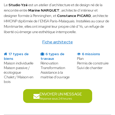
Le
Studio Yzé
est un atelier d’architecture et de design né de la
rencontre entre
Marine NARQUET
, architecte d’intérieur et
designer formée à Penninghen, et
Constance PICARD
, architecte
HMONP diplômée de l’ENSA Paris-Malaquais. Installées au cœur de
Montmartre, elles ont imaginé leur propre cité d’Ys, un refuge de
liberté où émerge une esthétique intemporelle.
Fiche architecte
17 types de
6 types de
6 missions
biens
travaux
Plan
Maison individuelle
Rénovation
Permis de construire
Maison passive /
Transformation
Suivi de chantier
écologique
Assistance à la
Chalet / Maison en
maitrise d'ouvrage
bois
ENVOYER UN MESSAGE
Réponse sous 24 heures