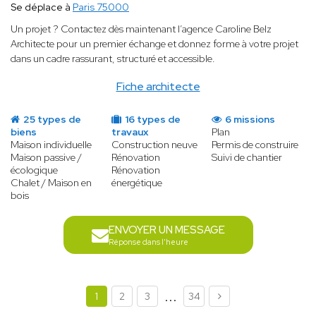
Se déplace à
Paris 75000
Un projet ? Contactez dès maintenant l’agence Caroline Belz
Architecte pour un premier échange et donnez forme à votre projet
dans un cadre rassurant, structuré et accessible.
Fiche architecte
25 types de
16 types de
6 missions
biens
travaux
Plan
Maison individuelle
Construction neuve
Permis de construire
Maison passive /
Rénovation
Suivi de chantier
écologique
Rénovation
Chalet / Maison en
énergétique
bois
ENVOYER UN MESSAGE
Réponse dans l'heure
...
1
2
3
34