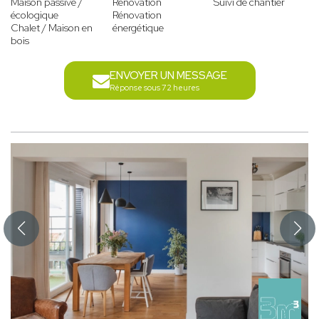
Maison passive /
Rénovation
Suivi de chantier
écologique
Rénovation
Chalet / Maison en
énergétique
bois
ENVOYER UN MESSAGE
Réponse sous 72 heures