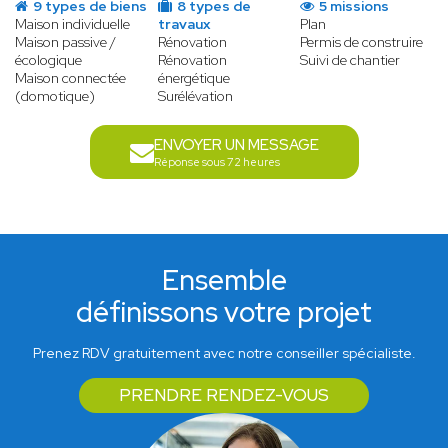
9 types de biens
8 types de
5 missions
Maison individuelle
travaux
Plan
Maison passive /
Rénovation
Permis de construire
écologique
Rénovation
Suivi de chantier
Maison connectée
énergétique
(domotique)
Surélévation
ENVOYER UN MESSAGE
Réponse sous 72 heures
Ensemble
définissons votre projet
Prenez RDV gratuitement avec notre conseiller spécialiste.
PRENDRE RENDEZ-VOUS