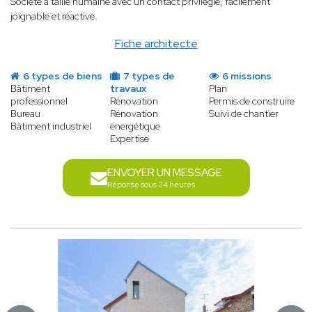
Société à taille humaine avec un contact privilégié, facilement
joignable et réactive.
Fiche architecte
6 types de biens
7 types de
6 missions
Bâtiment
travaux
Plan
professionnel
Rénovation
Permis de construire
Bureau
Rénovation
Suivi de chantier
Bâtiment industriel
énergétique
Expertise
ENVOYER UN MESSAGE
Réponse sous 24 heures