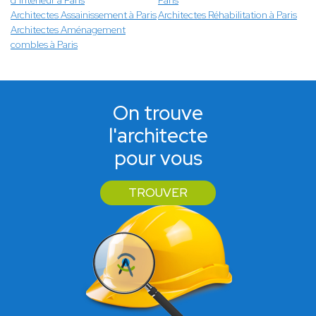
d’intérieur à Paris
Paris
Architectes Assainissement à Paris
Architectes Réhabilitation à Paris
Architectes Aménagement
combles à Paris
On trouve
l'architecte
pour vous
TROUVER