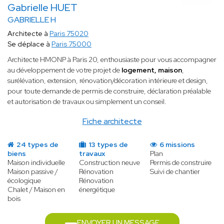
Gabrielle HUET
GABRIELLE H
Architecte à
Paris 75020
Se déplace à
Paris 75000
Architecte HMONP à Paris 20, enthousiaste pour vous accompagner
au développement de votre projet de
logement,
maison
,
surélévation, extension, rénovation/décoration intérieure et design,
pour toute demande de permis de construire, déclaration préalable
et autorisation de travaux ou simplement un conseil.
Fiche architecte
24 types de
13 types de
6 missions
biens
travaux
Plan
Maison individuelle
Construction neuve
Permis de construire
Maison passive /
Rénovation
Suivi de chantier
écologique
Rénovation
Chalet / Maison en
énergétique
bois
ENVOYER UN MESSAGE