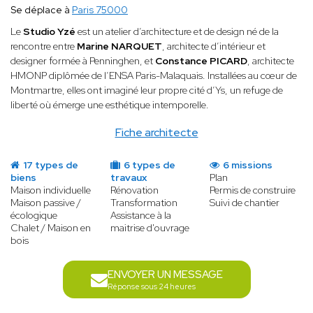
Se déplace à
Paris 75000
Le
Studio Yzé
est un atelier d’architecture et de design né de la
rencontre entre
Marine NARQUET
, architecte d’intérieur et
designer formée à Penninghen, et
Constance PICARD
, architecte
HMONP diplômée de l’ENSA Paris-Malaquais. Installées au cœur de
Montmartre, elles ont imaginé leur propre cité d’Ys, un refuge de
liberté où émerge une esthétique intemporelle.
Fiche architecte
17 types de
6 types de
6 missions
biens
travaux
Plan
Maison individuelle
Rénovation
Permis de construire
Maison passive /
Transformation
Suivi de chantier
écologique
Assistance à la
Chalet / Maison en
maitrise d'ouvrage
bois
ENVOYER UN MESSAGE
Réponse sous 24 heures