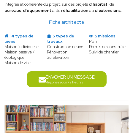
intégrée et cohérente du projet. sur des projets
d’habitat
, de
bureaux
,
d'équipements
, de
réhabilitation
ou
d'extensions
.
Fiche architecte
14 types de
5 types de
5 missions
biens
travaux
Plan
Maison individuelle
Construction neuve
Permis de construire
Maison passive /
Rénovation
Suivi de chantier
écologique
Surélévation
Maison de ville
ENVOYER UN MESSAGE
Réponse sous 72 heures