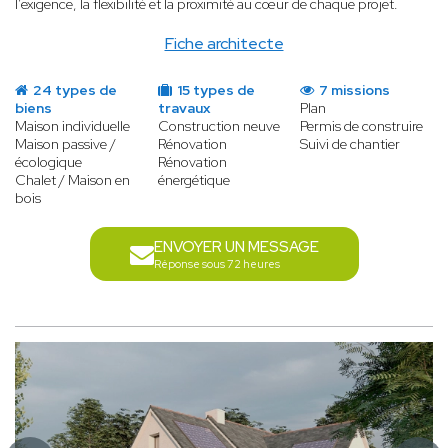
l’exigence, la flexibilité et la proximité au cœur de chaque projet.
Fiche architecte
24 types de
15 types de
7 missions
biens
travaux
Plan
Maison individuelle
Construction neuve
Permis de construire
Maison passive /
Rénovation
Suivi de chantier
écologique
Rénovation
Chalet / Maison en
énergétique
bois
ENVOYER UN MESSAGE
Réponse sous 72 heures